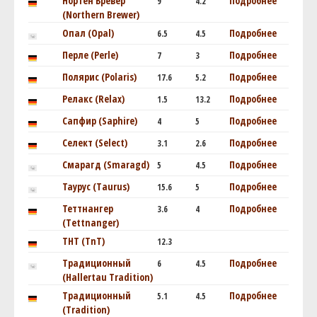
Нортен Бревер
Подробнее
9
4.2
(Northern Brewer)
Опал (Opal)
Подробнее
6.5
4.5
Перле (Perle)
Подробнее
7
3
Полярис (Polaris)
Подробнее
17.6
5.2
Релакс (Relax)
Подробнее
1.5
13.2
Сапфир (Saphire)
Подробнее
4
5
Селект (Select)
Подробнее
3.1
2.6
Смарагд (Smaragd)
Подробнее
5
4.5
Таурус (Taurus)
Подробнее
15.6
5
Теттнангер
Подробнее
3.6
4
(Tettnanger)
ТНТ (TnT)
12.3
Традиционный
Подробнее
6
4.5
(Hallertau Tradition)
Традиционный
Подробнее
5.1
4.5
(Tradition)