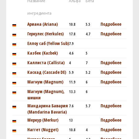
Название
Альфа
Бета
ингредиента
Ариана (Ariana)
Подробнее
10.8
5.5
Геркулес (Herkules)
Подробнее
17.8
4.7
Еллоу саб (Yellow Sub)
7.9
Казбек (Kazbek)
4.6
5
Каллиста (Callista)
Подробнее
4
7
Каскад (Cascade DE)
Подробнее
5.9
5.2
Магнум (Magnum)
Подробнее
11.9
6
Магнум (Magnum),
13.3
6
шишки
Мандарина Бавария
Подробнее
7.6
5.7
(Mandarina Bavaria)
Меркур (Merkur)
Подробнее
13
Наггет (Nugget)
Подробнее
10.8
4