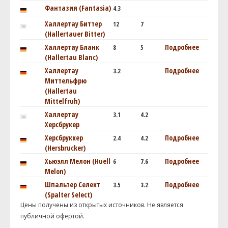
Фантазия (Fantasia)
4.3
Халлертау Биттер
12
7
(Hallertauer Bitter)
Халлертау Бланк
Подробнее
8
5
(Hallertau Blanc)
Халлертау
Подробнее
3.2
Миттельфрю
(Hallertau
Mittelfruh)
Халлертау
3.1
4.2
Херсбрукер
Херсбруккер
Подробнее
2.4
4.2
(Hersbrucker)
Хьюэлл Мелон (Huell
Подробнее
6
7.6
Melon)
Шпальтер Селект
Подробнее
3.5
3.2
(Spalter Select)
Цены получены из открытых источников. Не является
публичной офертой.