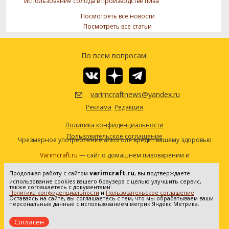
использование солода в производстве пива
Посмотреть все новости
Посмотреть все статьи
По всем вопросам:
varimcraftnews@yandex.ru
Реклама
Редакция
Политика конфиденциальности
Пользовательское соглашение
Чрезмерное употребление алкоголя вредит вашему здоровью
Varimcraft.ru
— сайт о домашнем пивоварении и
самогоноварении.
varimcraft.ru
Продолжая работу с сайтом
, вы подтверждаете
Сетевое издание «Варимкрафт». Зарегистрировано в
использование cookies вашего браузера с целью улучшить сервис,
Федеральной службе по надзору в сфере связи, информационных
также соглашаетесь с документами:
Политика конфиденциальности
и
Пользовательское соглашение
технологий и массовых коммуникаций (Роскомнадзор). Реестровая
Оставаясь на сайте, вы соглашаетесь с тем, что мы обрабатываем ваши
персональные данные с использованием метрик Яндекс Метрика.
запись ЭЛ No ФС77-80936 от 25.05.2021. Все права защищены. 16+
Согласен
Создание и продвижение сайта