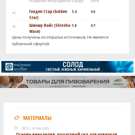
Название ингредиента
Альфа
Бета
Голден Стар (Golden
5.4
4.6
Star)
Шиншу-Вайс (Shinshu-
5.8
4.7
Wase)
Цены получены из открытых источников. Не является
публичной офертой.
МАТЕРИАЛЫ
09:51, 18 Feb 2025
Основы виноделия: пошаговый гид для новичков