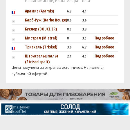
Название ингредиента
Альфа
Бета
Арамис (Aramis)
6.3
4.1
Барб-Руж (Barbe Rouge)
8.6
3.6
Буклер (BOUCLIER)
8.5
3.3
Мистрал (Mistral)
Подробнее
8
3.5
Трискель (Triskel)
Подробнее
3.6
6.7
Штриссельшпальт
Подробнее
2.1
4.5
(Strisselspalt)
Цены получены из открытых источников. Не является
публичной офертой.