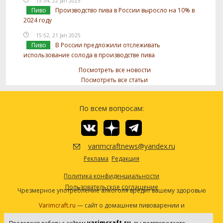
15:54, 22 Jan 2025
Пиво
Производство пива в России выросло на 10% в
2024 году
15:52, 21 Jan 2025
Пиво
В России предложили отслеживать
использование солода в производстве пива
Посмотреть все новости
Посмотреть все статьи
По всем вопросам:
varimcraftnews@yandex.ru
Реклама
Редакция
Политика конфиденциальности
Пользовательское соглашение
Чрезмерное употребление алкоголя вредит вашему здоровью
Varimcraft.ru
— сайт о домашнем пивоварении и
самогоноварении.
varimcraft.ru
Продолжая работу с сайтом
, вы подтверждаете