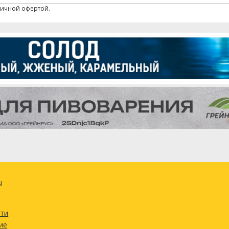
личной офертой.
u
сти
ие