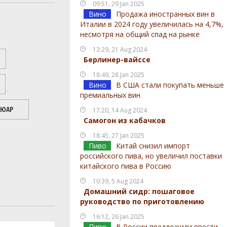
09:51, 29 Jan 2025
Вино
Продажа иностранных вин в
Италии в 2024 году увеличилась на 4,7%,
несмотря на общий спад на рынке
13:29, 21 Aug 2024
Берлинер-вайссе
18:49, 28 Jan 2025
Вино
В США стали покупать меньше
премиальных вин
ЮАР
17:20, 14 Aug 2024
Самогон из кабачков
18:45, 27 Jan 2025
Пиво
Китай снизил импорт
российского пива, но увеличил поставки
китайского пива в Россию
10:39, 5 Aug 2024
Домашний сидр: пошаговое
руководство по приготовлению
16:12, 26 Jan 2025
Пиво
В России предложили ввести