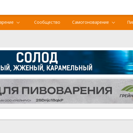
арение
Сообщество
Самогоноварение
Пи