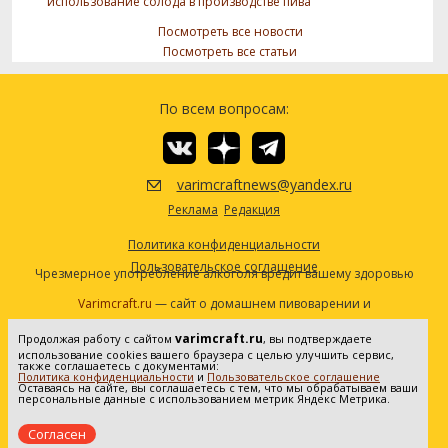
использование солода в производстве пива
Посмотреть все новости
Посмотреть все статьи
По всем вопросам:
varimcraftnews@yandex.ru
Реклама
Редакция
Политика конфиденциальности
Пользовательское соглашение
Чрезмерное употребление алкоголя вредит вашему здоровью
Varimcraft.ru
— сайт о домашнем пивоварении и
самогоноварении.
varimcraft.ru
Продолжая работу с сайтом
, вы подтверждаете
Сетевое издание «Варимкрафт». Зарегистрировано в
использование cookies вашего браузера с целью улучшить сервис,
Федеральной службе по надзору в сфере связи, информационных
также соглашаетесь с документами:
Политика конфиденциальности
и
Пользовательское соглашение
технологий и массовых коммуникаций (Роскомнадзор). Реестровая
Оставаясь на сайте, вы соглашаетесь с тем, что мы обрабатываем ваши
персональные данные с использованием метрик Яндекс Метрика.
запись ЭЛ No ФС77-80936 от 25.05.2021. Все права защищены. 16+
Согласен
Создание и продвижение сайта