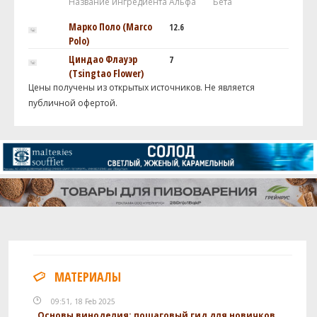
Название ингредиента
Альфа
Бета
Марко Поло (Marco
12.6
Polo)
Циндао Флауэр
7
(Tsingtao Flower)
Цены получены из открытых источников. Не является
публичной офертой.
МАТЕРИАЛЫ
09:51, 18 Feb 2025
Основы виноделия: пошаговый гид для новичков