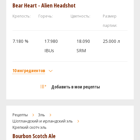
Bear Heart - Alien Headshot
Крепость:
Горечь:
Цветность:
Размер
партии:
7.180 %
17.980
18.090
25.000 л
IBUs
SRM
10 ингредиентов
Солод
Добавить в мои рецепты
Maris Otter Pale Malt
4 кг
Weyermann Карамюнх I
1.5 кг
Unmalted Wheat
1 кг
Рецепты
Эль
Belgian Candi Sugar - Amber/Brown (60L)
0.5 кг
Шотландский и ирландский эль
Крепкий скотч эль
Melanoidin Light
0.35 кг
Bourbon Scotch Ale
Caramunich III
0.3 кг