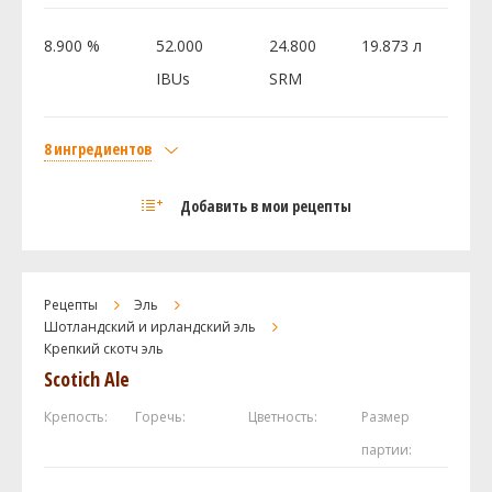
Хмель
8.900 %
52.000
24.800
19.873 л
Вилламит (Willamette)
56.7 г
IBUs
SRM
Pacifica
28.35 г
Дрожжи
8 ингредиентов
White Labs - Edinburgh Scottish Ale Yeast
1 шт
WLP028
Солод
Добавить в мои рецепты
Castle Malting Pale Ale
5.9 кг
Посмотреть рецепт полностью
Smoked Malt (Weyermann) (2.0 SRM)
0.91 кг
Castle Malting Rye (ржаной)
0.79 кг
Рецепты
Эль
Crystal, Dark (Simpsons) (80.0 SRM)
0.68 кг
Шотландский и ирландский эль
Крепкий скотч эль
Castle Malting Munich (Мюнхенский)
0.23 кг
Scotich Ale
Special B (Dingemans) (147.5 SRM)
0.17 кг
И ещё ингредиентов -
1
Крепость:
Горечь:
Цветность:
Размер
партии:
Хмель
Наггет (Nugget)
28.35 г