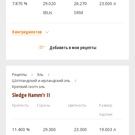
7.870 %
29.020
26.270
23.000 л
IBUs
SRM
Посмотреть рецепт полностью
8 ингредиентов
Солод
Добавить в мои рецепты
Maris Otter Pale Malt
6.5 кг
Crystal 70L
1 кг
Flaked Barley - bin 94
0.5 кг
Рецепты
Эль
Castle Malting - Chocolate 900
0.2 кг
Шотландский и ирландский эль
Хмель
Крепкий скотч эль
Sledge Hamm'r II
Ист Кент Голдингc (East Kent Golding)
25 г
Челленджер (Challenger)
10 г
Крепость:
Горечь:
Цветность:
Размер
Наггет (Nugget)
5 г
партии:
Дрожжи
11.400 %
29.300
23.300
19.003 л
White Labs - Edinburgh Scottish Ale Yeast
1 шт