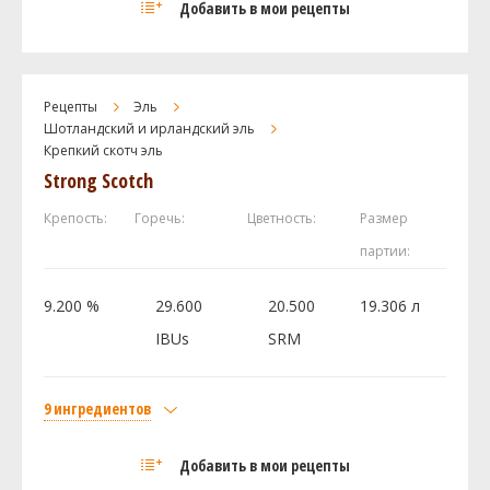
Добавить в мои рецепты
Castle Malting Pale Ale
6.18 кг
Caramel/Crystal Malt -120L
0.51 кг
Castle Malting Munich (Мюнхенский)
0.34 кг
Рецепты
Эль
Castle Malting Special B
0.17 кг
Шотландский и ирландский эль
Крепкий скотч эль
Smoked Malt
0.13 кг
Strong Scotch
Castle Malting - Chocolate 900
0.1 кг
Хмель
Крепость:
Горечь:
Цветность:
Размер
Наггет (Nugget)
22.68 г
партии:
Дрожжи
9.200 %
29.600
20.500
19.306 л
American Ale
1 шт
IBUs
SRM
Посмотреть рецепт полностью
9 ингредиентов
Солод
Добавить в мои рецепты
Castle Malting Pale Ale
5.22 кг