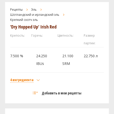
Kent Goldings
42.53 г
Рецепты
Эль
Перле (Perle)
28.36 г
Шотландский и ирландский эль
Дрожжи
Крепкий скотч эль
'Dry Hopped Up' Irish Red
White Labs - California Ale Yeast WLP001
1 шт
Крепость:
Горечь:
Цветность:
Размер
Посмотреть рецепт полностью
партии:
7.500 %
24.250
21.100
22.750 л
IBUs
SRM
4 ингредиента
Солод
Добавить в мои рецепты
Liquid Malt Extract - Extra Light
4.28 кг
Хмель
Kent Goldings
42.53 г