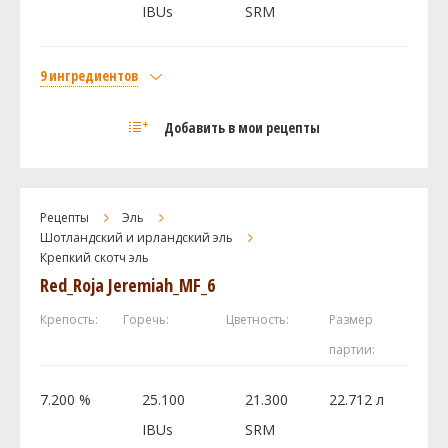
WLP028
IBUs
SRM
Посмотреть рецепт полностью
9 ингредиентов
Солод
Добавить в мои рецепты
Castle Malting Pale Ale
6.35 кг
Light Dry Extract (8.0 SRM)
2.27 кг
Caramel/Crystal Malt - 80L (80.0 SRM)
0.57 кг
Рецепты
Эль
Weyermann Карамюнх I
0.23 кг
Шотландский и ирландский эль
Крепкий скотч эль
Castle Malting - Chocolate 900
0.11 кг
Red_Roja Jeremiah_MF_6
Хмель
Фаггл (Fuggle)
56.7 г
Крепость:
Горечь:
Цветность:
Размер
Челленджер (Challenger)
21.26 г
партии:
Дрожжи
7.200 %
25.100
21.300
22.712 л
Edinburgh Ale (White Labs #WLP028)
1 шт
IBUs
SRM
Другие ингредиенты