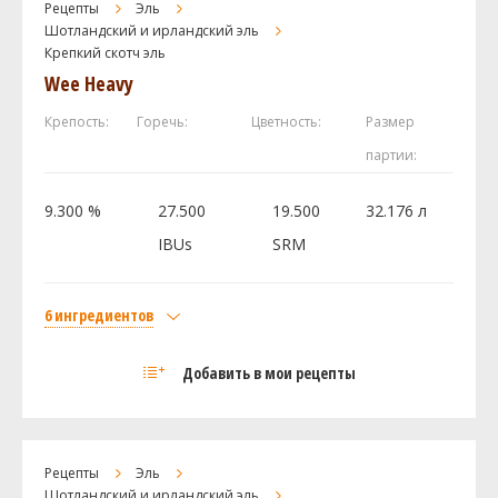
Рецепты
Эль
Перле (Perle)
28.36 г
Шотландский и ирландский эль
Дрожжи
Крепкий скотч эль
Wee Heavy
White Labs - California Ale Yeast WLP001
1 шт
Крепость:
Горечь:
Цветность:
Размер
Посмотреть рецепт полностью
партии:
9.300 %
27.500
19.500
32.176 л
IBUs
SRM
6 ингредиентов
Солод
Добавить в мои рецепты
Lager Malt
16.37 кг
Melanoidin
0.52 кг
Castle Malting Roasted Barley (жженый
0.43 кг
Рецепты
ячмень)
Эль
Шотландский и ирландский эль