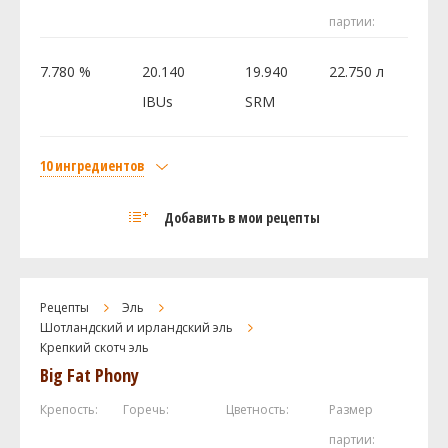
Ист Кент Голдингc (East Kent Golding)
14.18 г
партии:
Дрожжи
7.780 %
20.140
19.940
22.750 л
White Labs - Edinburgh Scottish Ale Yeast
1 шт
WLP028
IBUs
SRM
Посмотреть рецепт полностью
10 ингредиентов
Солод
Добавить в мои рецепты
Dry Malt Extract - Extra Light
2.7 кг
Pale 2-Row US Rahr
0.9 кг
Swaen Munich Dark
0.68 кг
Рецепты
Эль
Caramel / Crystal 60L
0.68 кг
Шотландский и ирландский эль
Крепкий скотч эль
Castle Malting Roasted Barley (жженый
0.11 кг
ячмень)
Big Fat Phony
Peated Malt
0.11 кг
Крепость:
Горечь:
Цветность:
Размер
И ещё ингредиентов -
1
партии: