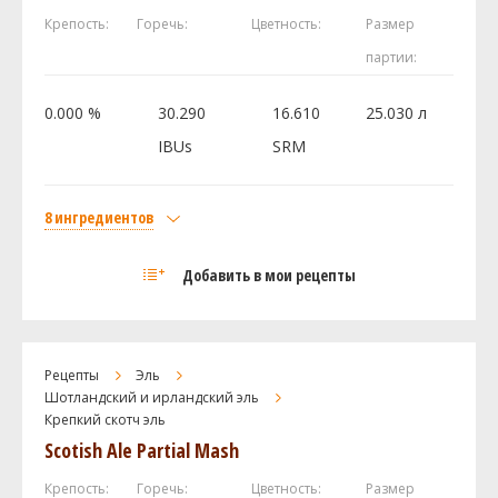
И ещё ингредиентов -
2
Крепость:
Горечь:
Цветность:
Размер
партии:
Хмель
Голдингс (Goldings)
50 г
0.000 %
30.290
16.610
25.030 л
Дрожжи
IBUs
SRM
Mangrove Jack - Belgian Abbey M47
2 шт
8 ингредиентов
Посмотреть рецепт полностью
Солод
Добавить в мои рецепты
Golden Promise
4.95 кг
Castle Malting - Chocolate 900
3 кг
Victory Malt
0.68 кг
Рецепты
Эль
Peat Smoked Malt
0.45 кг
Шотландский и ирландский эль
Крепкий скотч эль
Caramunich I
0.45 кг
Scotish Ale Partial Mash
Хмель
Нортен Бревер (Northern Brewer)
28.35 г
Крепость:
Горечь:
Цветность:
Размер