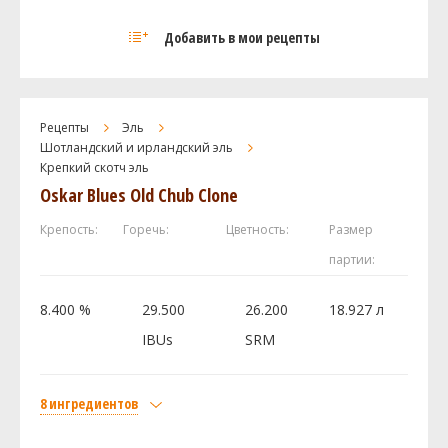
Таблетки Whirlfloc
1
Солод
Добавить в мои рецепты
Lager Malt
23.13 кг
Посмотреть рецепт полностью
Caramel/Crystal Malt - 40L
1.36 кг
Aromatic Malt
0.68 кг
Рецепты
Эль
Castle Malting Special B
0.34 кг
Шотландский и ирландский эль
Крепкий скотч эль
Peated Malt
0.34 кг
Oskar Blues Old Chub Clone
Viking malt Жженый Black
0.17 кг
Хмель
Крепость:
Горечь:
Цветность:
Размер
Нортен Бревер (Northern Brewer)
85.05 г
партии:
Дрожжи
8.400 %
29.500
26.200
18.927 л
Edinburgh Ale
8 шт
IBUs
SRM
Другие ингредиенты
Ирландский мох
0.75 чайная ложка
8 ингредиентов
Солод
Посмотреть рецепт полностью