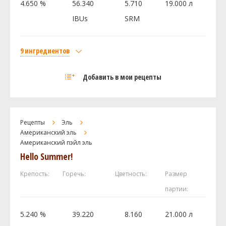
4.650 %
56.340
5.710
19.000 л
Дрожжи
IBUs
SRM
Fermentis - Saflager - German Lager Yeast W-
4.36 шт
34/70
9 ингредиентов
Солод
Посмотреть рецепт полностью
Добавить в мои рецепты
Maris Otter Pale Malt
3 кг
Weyermann Карамюнх I
0.75 кг
Organic Carapils Malt Briess
0.23 кг
Рецепты
Эль
Хмель
Американский эль
Американский пэйл эль
Мотуэка (Motueka)
48 г
Hello Summer!
Галактика (Galaxy)
45 г
Амарилло (Amarillo)
41 г
Крепость:
Горечь:
Цветность:
Размер
Цитра (Citra)
20 г
партии:
Мозаик (Mosaic)
20 г
5.240 %
39.220
8.160
21.000 л
Ракау (Rakau)
5 г