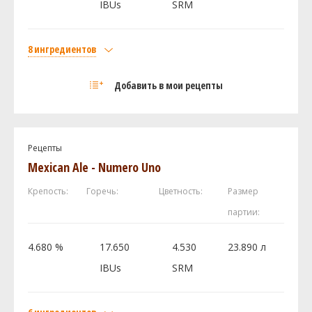
IBUs
SRM
Посмотреть рецепт полностью
8 ингредиентов
Солод
Добавить в мои рецепты
German - Pale Ale
4.5 кг
German - CaraAmber
0.2 кг
American - Caramel / Crystal 150L
0.1 кг
Рецепты
Хмель
Mexican Ale - Numero Uno
Каскад (Cascade DE)
100 г
Крепость:
Горечь:
Цветность:
Размер
Мотуэка (Motueka)
50 г
партии:
Мозаик (Mosaic)
50 г
Чинук (Chinook)
30 г
4.680 %
17.650
4.530
23.890 л
Дрожжи
IBUs
SRM
US-05
11.5 шт