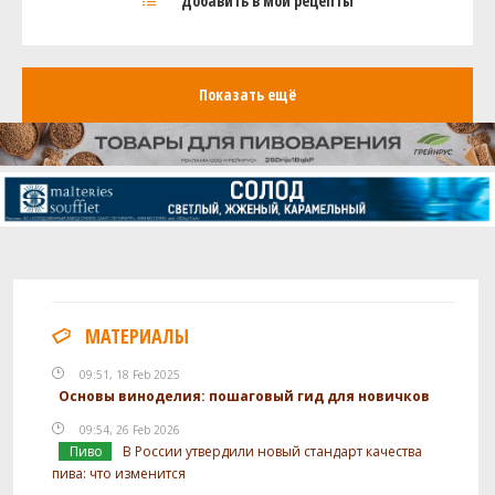
Добавить в мои рецепты
Bohemian Pilsner Malt
11 кг
Castle Malting Pilsner Malt
10 кг
No. 19 Floor-Malted Maris Otter Malt
1 кг
Показать ещё
Хмель
Мотуэка (Motueka)
160 г
Мозаик (Mosaic)
120 г
Дрожжи
US-05
3 шт
Посмотреть рецепт полностью
МАТЕРИАЛЫ
09:51, 18 Feb 2025
Основы виноделия: пошаговый гид для новичков
09:54, 26 Feb 2026
Пиво
В России утвердили новый стандарт качества
пива: что изменится