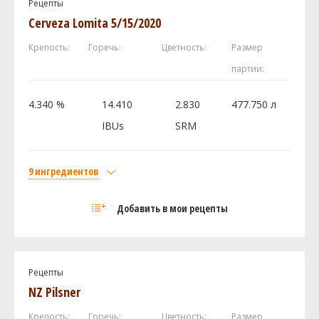
Рецепты
Cerveza Lomita 5/15/2020
Крепость:
Горечь:
Цветность:
Размер
партии:
4.340 %
14.410
2.830
477.750 л
IBUs
SRM
9 ингредиентов
Солод
Добавить в мои рецепты
Castle Malting Pilsner Malt
22.5 кг
Flaked Corn
22.5 кг
Brewers Malt 2-Row
18 кг
Рецепты
Castle Malting Viena (Венский)
9 кг
NZ Pilsner
Rice Hulls
4.5 кг
Крепость:
Горечь:
Цветность:
Размер