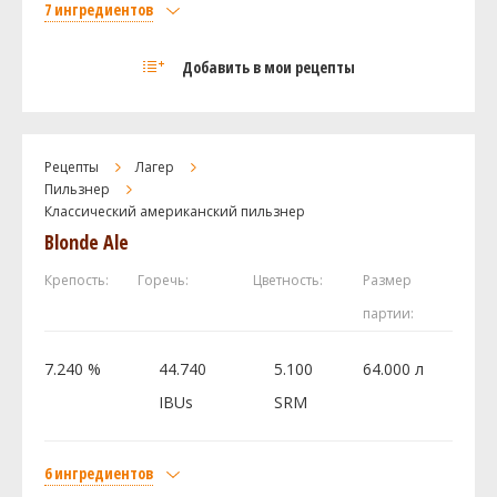
7 ингредиентов
Солод
Добавить в мои рецепты
Pale 2-Row US Rahr
4.28 кг
Chocolate Rye Malt
0.45 кг
Caramel / Crystal 60L
0.23 кг
Рецепты
Лагер
Хмель
Пильзнер
Классический американский пильзнер
Мотуэка (Motueka)
28.36 г
Blonde Ale
Нельсон Совиньон (Nelson Sauvin)
28.36 г
Коламбус (Columbus)
14.18 г
Крепость:
Горечь:
Цветность:
Размер
Дрожжи
партии:
Wyeast - American Ale 1056
1 шт
7.240 %
44.740
5.100
64.000 л
IBUs
SRM
Посмотреть рецепт полностью
6 ингредиентов