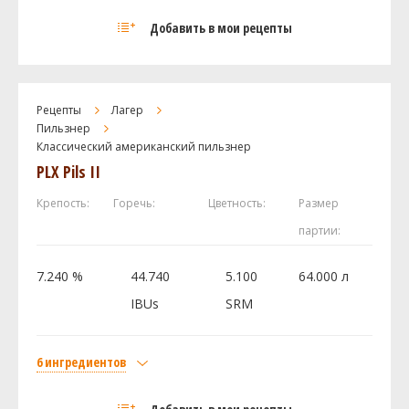
Солод
Добавить в мои рецепты
Bohemian Pilsner Malt
11 кг
Castle Malting Pilsner Malt
10 кг
No. 19 Floor-Malted Maris Otter Malt
1 кг
Рецепты
Лагер
Хмель
Пильзнер
Классический американский пильзнер
Мотуэка (Motueka)
160 г
PLX Pils II
Мозаик (Mosaic)
120 г
Дрожжи
Крепость:
Горечь:
Цветность:
Размер
US-05
3 шт
партии:
7.240 %
44.740
5.100
64.000 л
Посмотреть рецепт полностью
IBUs
SRM
6 ингредиентов
Солод