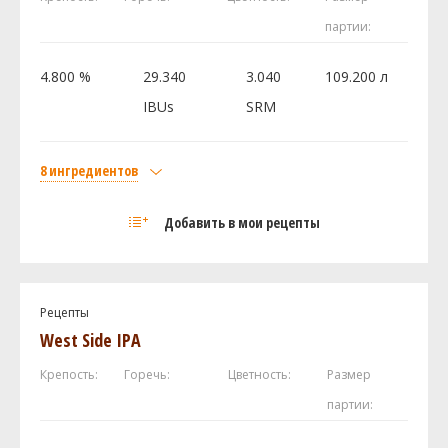
Хмель
партии:
Magnum
141.75 г
Мотуэка (Motueka)
113.4 г
4.800 %
29.340
3.040
109.200 л
Saaz
113.4 г
IBUs
SRM
Дрожжи
White Labs - Mexican Lager Yeast WLP940
2 шт
8 ингредиентов
Солод
Посмотреть рецепт полностью
Добавить в мои рецепты
Castle Malting Pilsner Malt
15.53 кг
German - Acidulated Malt
1.13 кг
Oak Smoked Pale Wheat
0.54 кг
Рецепты
Carapils (Dextrine Malt)
0.45 кг
West Side IPA
Хмель
Крепость:
Горечь:
Цветность:
Размер
Мотуэка (Motueka)
113.4 г
партии:
Нельсон Совиньон (Nelson Sauvin)
85.05 г
Magnum
30.33 г