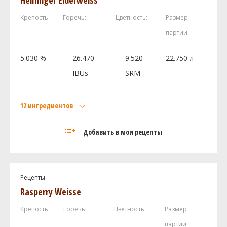
Дрожжи
Крепость:
Горечь:
Цветность:
Размер
Mangrove Jack - Liberty Bell Ale M36
1 шт
партии:
Посмотреть рецепт полностью
5.030 %
26.470
9.520
22.750 л
IBUs
SRM
12 ингредиентов
Солод
Добавить в мои рецепты
White Wheat Malt
1.8 кг
Pale 6-Row
1.58 кг
Honey Malt
0.45 кг
Рецепты
N/A - Elderberry juice
0.45 кг
Rasperry Weisse
Brewers Red Wheat Flakes
0.45 кг
Крепость:
Горечь:
Цветность:
Размер
Rice Hulls
0.23 кг
партии: