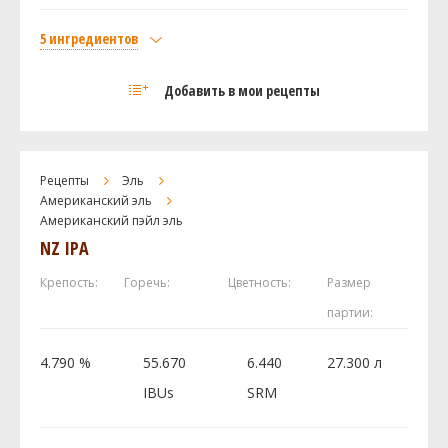
Посмотреть рецепт полностью
5 ингредиентов
Солод
Добавить в мои рецепты
Caramel Wheat Malt
2 кг
Pale Ale Weyermann
2 кг
Хмель
Рецепты
Эль
Мотуэка (Motueka)
28 г
Американский эль
Американский пэйл эль
Варриор (Warrior)
28 г
NZ IPA
Дрожжи
Fermentis - Safale - American Ale Yeast US-56
1 шт
Крепость:
Горечь:
Цветность:
Размер
партии:
Посмотреть рецепт полностью
4.790 %
55.670
6.440
27.300 л
IBUs
SRM