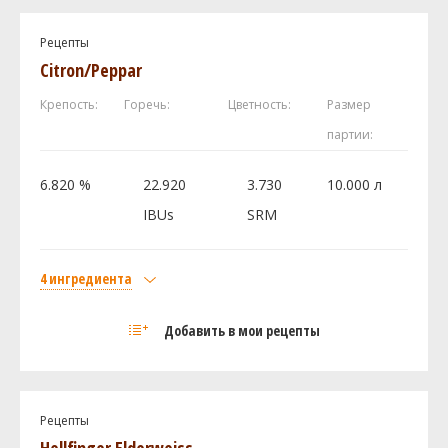
Хмель
Рецепты
Галактика (Galaxy)
20 г
Citron/Peppar
Мотуэка (Motueka)
20 г
Крепость:
Горечь:
Цветность:
Размер
Pacifica
20 г
партии:
Дрожжи
Wyeast - American Ale 1056
1 шт
6.820 %
22.920
3.730
10.000 л
IBUs
SRM
Посмотреть рецепт полностью
4 ингредиента
Солод
Добавить в мои рецепты
Castle Malting Pilsner Malt
2.6 кг
Caramel Wheat Malt
0.2 кг
Хмель
Рецепты
Мотуэка (Motueka)
34 г
Hellfinger Elderweiss