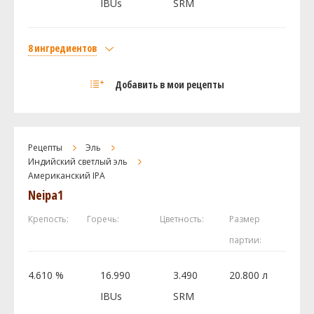
IBUs
SRM
8 ингредиентов
Солод
Добавить в мои рецепты
Maris Otter Pale Malt
1.6 кг
Caramel Wheat Malt
1.5 кг
Carapils Weyermann
0.3 кг
Рецепты
Эль
Acidulated Malt
0.15 кг
Индийский светлый эль
Хмель
Американский IPA
Neipa1
NZ Rakau
47 г
Мотуэка (Motueka)
38 г
Крепость:
Горечь:
Цветность:
Размер
Галактика (Galaxy)
20 г
партии:
Дрожжи
4.610 %
16.990
3.490
20.800 л
US-05
11 шт
IBUs
SRM