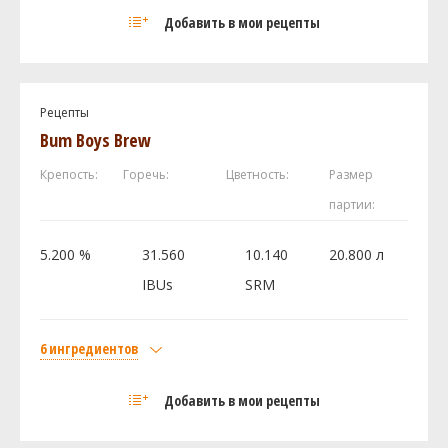
Солод
Добавить в мои рецепты
Pilsner Malt
3 кг
Caramel Wheat Malt
1 кг
Хмель
Рецепты
Чинук (Chinook)
75 г
Bum Boys Brew
Мотуэка (Motueka)
30 г
Крепость:
Горечь:
Цветность:
Размер
Грин Буллет (Green Bullet)
25 г
партии:
Дрожжи
Fermentis - Safbrew - General/Belgian Yeast
1 шт
5.200 %
31.560
10.140
20.800 л
S-33
IBUs
SRM
Посмотреть рецепт полностью
6 ингредиентов
Солод
Добавить в мои рецепты
Castle Malting Pale Ale
3.7 кг
Aurora Malt
1 кг