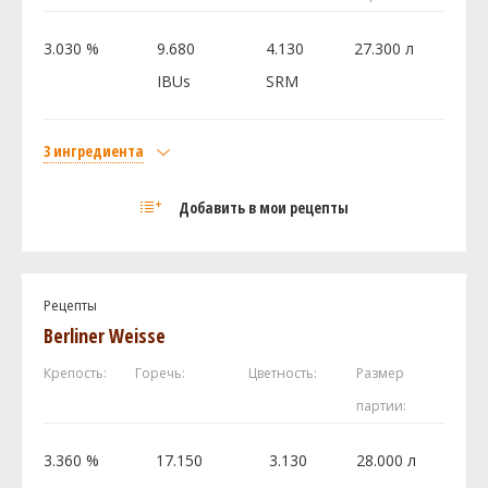
И ещё ингредиентов -
2
Хмель
3.030 %
9.680
4.130
27.300 л
Цитра (Citra)
28.35 г
IBUs
SRM
Мотуэка (Motueka)
14.18 г
Сорачи Эйс (Sorachi Ace)
14.18 г
3 ингредиента
Дрожжи
Солод
Wyeast - American Wheat 1010
1 шт
Добавить в мои рецепты
Acidulated Malt
10 кг
Maris Otter Pale Malt
2.93 кг
Посмотреть рецепт полностью
Хмель
Рецепты
Мотуэка (Motueka)
28.35 г
Berliner Weisse
Крепость:
Горечь:
Цветность:
Размер
Посмотреть рецепт полностью
партии:
3.360 %
17.150
3.130
28.000 л