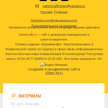
English Ale (White Labs #WLP002)
1 шт
varimcraftnews@yandex.ru
Посмотреть рецепт полностью
Реклама
Редакция
Политика конфиденциальности
Пользовательское соглашение
Чрезмерное употребление алкоголя вредит вашему здоровью
Varimcraft.ru
— сайт о домашнем пивоварении и
самогоноварении.
Сетевое издание «Варимкрафт». Зарегистрировано в
Федеральной службе по надзору в сфере связи, информационных
технологий и массовых коммуникаций (Роскомнадзор). Реестровая
запись ЭЛ No ФС77-80936 от 25.05.2021. Все права защищены. 16+
Создание и продвижение сайта
«Лонг Кэт»
МАТЕРИАЛЫ
09:51, 18 Feb 2025