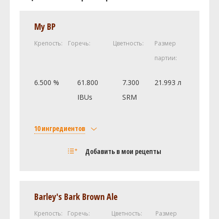
My BP
Крепость:
Горечь:
Цветность:
Размер
партии:
6.500 %
61.800
7.300
21.993 л
IBUs
SRM
10 ингредиентов
Солод
Добавить в мои рецепты
Castle Malting Pale Ale
3.8 кг
Weyermann Пилзнер
2.2 кг
Corn Sugar (Dextrose) (0.0 SRM)
0.32 кг
Barley's Bark Brown Ale
Caramel Malt - 60L (Briess) (60.9
0.2 кг
SRM)
Крепость:
Горечь:
Цветность:
Размер