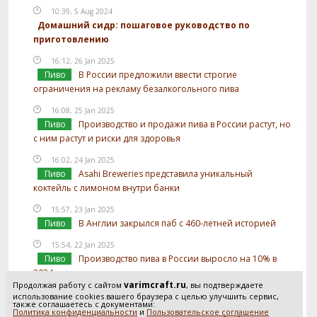
10:39, 5 Aug 2024
Домашний сидр: пошаговое руководство по
приготовлению
16:12, 26 Jan 2025
Пиво
В России предложили ввести строгие
ограничения на рекламу безалкогольного пива
16:08, 25 Jan 2025
Пиво
Производство и продажи пива в России растут, но
с ним растут и риски для здоровья
16:02, 24 Jan 2025
Пиво
Asahi Breweries представила уникальный
коктейль с лимоном внутри банки
15:57, 23 Jan 2025
Пиво
В Англии закрылся паб с 460-летней историей
15:54, 22 Jan 2025
Пиво
Производство пива в России выросло на 10% в
2024 году
varimcraft.ru
Продолжая работу с сайтом
, вы подтверждаете
15:52, 21 Jan 2025
использование cookies вашего браузера с целью улучшить сервис,
также соглашаетесь с документами:
Пиво
В России предложили отслеживать
Политика конфиденциальности
и
Пользовательское соглашение