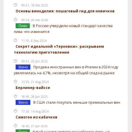
09:51, 18 Feb 2025
Основы виноделия: пошаговый гид для новичков
09:54, 26 Feb 2026
Пиво
В России утвердили новый стандарт качества
пива: что изменится
11:10, 6 Sep 2024
Секрет идеальной «Терновки»: раскрываем
технологию приготовления
09:51, 29 Jan 2025
Вино
Продажа иностранных вин в Италии в 2024 году
увеличилась на 4,7%, несмотря на общий спад на рынке
13:29, 21 Aug 2024
Берлинер-вайссе
18:49, 28 Jan 2025
Вино
В США стали покупать меньше премиальных вин
17:20, 14 Aug 2024
Самогон из кабачков
18:45, 27 Jan 2025
Пиво
Китай снизил импорт российского пива, но