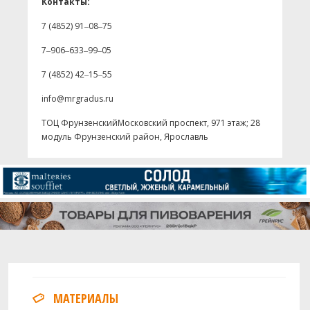
Контакты:
7 (4852) 91‒08‒75
7‒906‒633‒99‒05
7 (4852) 42‒15‒55
info@mrgradus.ru
ТОЦ Фрунзенский​Московский проспект, 97​1 этаж; 28
модуль Фрунзенский район, Ярославль
МАТЕРИАЛЫ