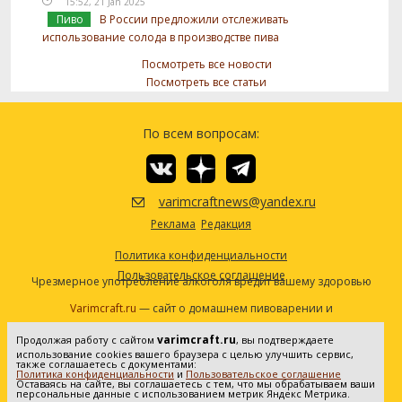
15:52, 21 Jan 2025
Пиво
В России предложили отслеживать
использование солода в производстве пива
Посмотреть все новости
Посмотреть все статьи
По всем вопросам:
varimcraftnews@yandex.ru
Реклама
Редакция
Политика конфиденциальности
Пользовательское соглашение
Чрезмерное употребление алкоголя вредит вашему здоровью
Varimcraft.ru
— сайт о домашнем пивоварении и
самогоноварении.
varimcraft.ru
Продолжая работу с сайтом
, вы подтверждаете
Сетевое издание «Варимкрафт». Зарегистрировано в
использование cookies вашего браузера с целью улучшить сервис,
Федеральной службе по надзору в сфере связи, информационных
также соглашаетесь с документами:
Политика конфиденциальности
и
Пользовательское соглашение
технологий и массовых коммуникаций (Роскомнадзор). Реестровая
Оставаясь на сайте, вы соглашаетесь с тем, что мы обрабатываем ваши
персональные данные с использованием метрик Яндекс Метрика.
запись ЭЛ No ФС77-80936 от 25.05.2021. Все права защищены. 16+