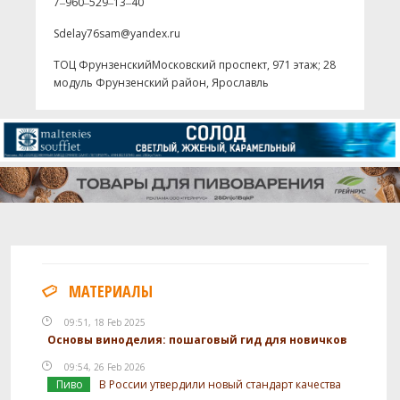
7‒960‒529‒13‒40
Sdelay76sam@yandex.ru
ТОЦ Фрунзенский​Московский проспект, 97​1 этаж; 28
модуль Фрунзенский район, Ярославль
МАТЕРИАЛЫ
09:51, 18 Feb 2025
Основы виноделия: пошаговый гид для новичков
09:54, 26 Feb 2026
Пиво
В России утвердили новый стандарт качества