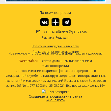
Belgian Strong Ale Yeast (White Labs
1 шт
#WLP545)
По всем вопросам:
Другие ингредиенты
Семена кориандра
28.35 г
varimcraftnews@yandex.ru
Апельсиновая корка
28.35 г
Реклама
Редакция
Посмотреть рецепт полностью
Политика конфиденциальности
Пользовательское соглашение
Чрезмерное употребление алкоголя вредит вашему здоровью
Varimcraft.ru
— сайт о домашнем пивоварении и
самогоноварении.
Сетевое издание «Варимкрафт». Зарегистрировано в
Федеральной службе по надзору в сфере связи, информационных
технологий и массовых коммуникаций (Роскомнадзор). Реестровая
запись ЭЛ No ФС77-80936 от 25.05.2021. Все права защищены. 16+
Создание и продвижение сайта
«Лонг Кэт»