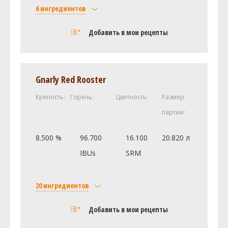
6 ингредиентов
Солод
Добавить в мои рецепты
Viking malt Pale Ale
5 кг
Viking malt Меланоидиновый
1 кг
Dingemans Шоколадный 900
0.1 кг
Gnarly Red Rooster
Хмель
Крепость:
Горечь:
Цветность:
Размер
Ист Кент Голдингc (East Kent
50 г
Golding)
партии:
Каскад (Cascade DE)
20 г
8.500 %
96.700
16.100
20.820 л
Дрожжи
IBUs
SRM
US-05
1 шт
Посмотреть рецепт полностью
20 ингредиентов
Солод
Добавить в мои рецепты
Castle Malting Munich (Мюнхенский)
1.7 кг