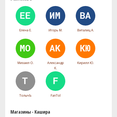
Елена Е.
Игорь М.
Виталиц А.
Михаил О.
Александр
Кирилл Ю.
К.
ТолычЪ
FanTol
Магазины - Кашира