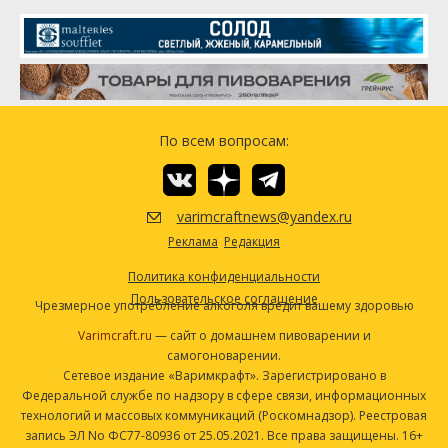
Бурбон
340.19 г
Magnum
195.05 г
Бурбон
340.19 г
Цитра (Citra)
120.21 г
Таблетки Whirlfloc
2
Центенниал (Centennial)
45.08 г
Посмотреть рецепт полностью
Дрожжи
American Ale II (Wyeast Labs #1272)
0 шт
По всем вопросам:
Другие ингредиенты
Protafloc в гранулах
1.5 г
varimcraftnews@yandex.ru
Посмотреть рецепт полностью
Реклама
Редакция
Политика конфиденциальности
Пользовательское соглашение
Чрезмерное употребление алкоголя вредит вашему здоровью
Varimcraft.ru
— сайт о домашнем пивоварении и
самогоноварении.
Сетевое издание «Варимкрафт». Зарегистрировано в
Федеральной службе по надзору в сфере связи, информационных
технологий и массовых коммуникаций (Роскомнадзор). Реестровая
запись ЭЛ No ФС77-80936 от 25.05.2021. Все права защищены. 16+