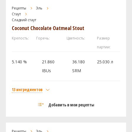
Caramel / Crystal 80L
0.45 кг
Рецепты
Эль
Lactose (Milk Sugar)
0.45 кг
Стаут
Сладкий стаут
Castle Malting Roasted Barley (жженый
0.11 кг
ячмень)
Coconut Chocolate Oatmeal Stout
Хмель
Крепость:
Горечь:
Цветность:
Размер
Вилламит (Willamette)
28.35 г
партии:
Ист Кент Голдингc (East Kent Golding)
28.35 г
5.140 %
21.860
36.180
25.030 л
Посмотреть рецепт полностью
IBUs
SRM
13 ингредиентов
Солод
Добавить в мои рецепты
Flaked Oats
18 кг
Lactose (Milk Sugar)
12 кг
Castle Malting - Chocolate 900
10 кг
Рецепты
Эль