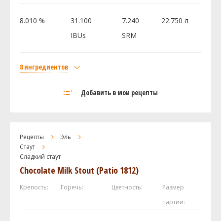
Дрожжи
8.010 %
31.100
7.240
22.750 л
Fermentis - Safale - English Ale Yeast S-04
1 шт
IBUs
SRM
Посмотреть рецепт полностью
8 ингредиентов
Солод
Добавить в мои рецепты
Caramel / Crystal 20L
6 кг
Castle Malting Pilsner Malt
2.7 кг
Maris Otter Pale Malt
2.7 кг
Рецепты
Эль
Flaked Barley - bin 94
0.45 кг
Стаут
Сладкий стаут
Flaked Oats
0.45 кг
Chocolate Milk Stout (Patio 1812)
Munich Light
0.45 кг
Хмель
Крепость:
Горечь:
Цветность:
Размер
Центенниал (Centennial)
39.69 г
партии:
Дрожжи