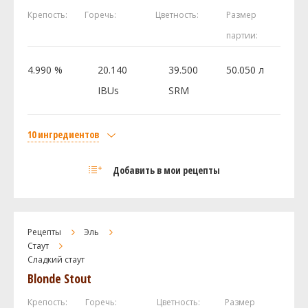
Хмель
Крепость:
Горечь:
Цветность:
Размер
Фаггл (Fuggle)
56.69 г
партии:
Дрожжи
Irish Ale (Wyeast Labs #1084)
1 шт
4.990 %
20.140
39.500
50.050 л
IBUs
SRM
Посмотреть рецепт полностью
10 ингредиентов
Солод
Добавить в мои рецепты
Maris Otter Pale Malt
6.75 кг
Flaked Barley - bin 94
0.9 кг
Lactose (Milk Sugar)
0.9 кг
Рецепты
Эль
Castle Malting - Chocolate 900
0.56 кг
Стаут
Сладкий стаут
Brown Malt
0.56 кг
Blonde Stout
Castle Malting Roasted Barley (жженый
0.23 кг
ячмень)
Крепость:
Горечь:
Цветность:
Размер