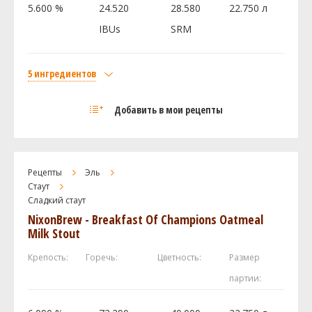
5.600 %
24.520
28.580
22.750 л
Fermentis - Safale - English Ale Yeast S-04
1 шт
IBUs
SRM
Посмотреть рецепт полностью
5 ингредиентов
Солод
Добавить в мои рецепты
Liquid Malt Extract - Dark
2.7 кг
Lactose (Milk Sugar)
0.45 кг
Dry Malt Extract - Light
0.45 кг
Рецепты
Эль
Хмель
Стаут
Сладкий стаут
Кластер (Cluster)
42.53 г
NixonBrew - Breakfast Of Champions Oatmeal
Дрожжи
Milk Stout
US-05
1 шт
Крепость:
Горечь:
Цветность:
Размер
партии:
Посмотреть рецепт полностью