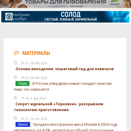
Flaked Barley - bin 94
0.27 кг
Castle Malting - Chocolate 900
0.23 кг
И ещё ингредиентов -
3
Хмель
Magnum
14.18 г
Дрожжи
МАТЕРИАЛЫ
Mangrove Jack - US West Coast Yeast M44
1 шт
09:51, 18 Feb 2025
Основы виноделия: пошаговый гид для новичков
Посмотреть рецепт полностью
09:54, 26 Feb 2026
Пиво
В России утвердили новый стандарт качества
пива: что изменится
11:10, 6 Sep 2024
Секрет идеальной «Терновки»: раскрываем
технологию приготовления
09:51, 29 Jan 2025
Вино
Продажа иностранных вин в Италии в 2024 году
увеличилась на 4,7%, несмотря на общий спад на рынке