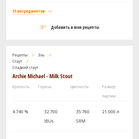
US-05
1 шт
11 ингредиентов
Посмотреть рецепт полностью
Солод
Добавить в мои рецепты
Flaked Oats
16 кг
Castle Malting - Chocolate 900
14 кг
Brown Malt
8 кг
Рецепты
Эль
Honey Malt
8 кг
Стаут
Сладкий стаут
Caramel / Crystal 80L
8 кг
Archie Michael - Milk Stout
De-Bittered Black
6 кг
И ещё ингредиентов -
3
Крепость:
Горечь:
Цветность:
Размер
партии:
Хмель
Ист Кент Голдингc (East Kent Golding)
34.02 г
4.740 %
32.700
35.760
21.000 л
Дрожжи
IBUs
SRM
Imperial Yeast - A10 Darkness
1 шт