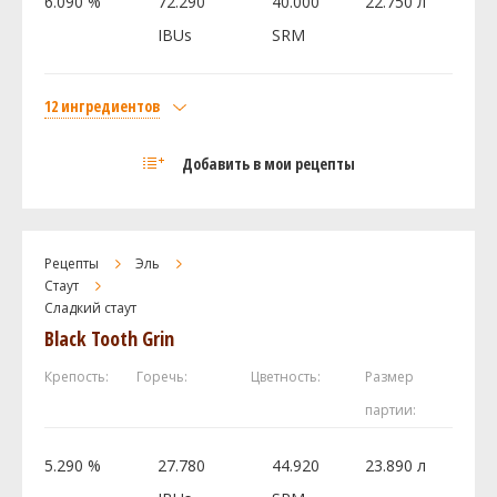
6.090 %
72.290
40.000
22.750 л
IBUs
SRM
12 ингредиентов
Солод
Добавить в мои рецепты
Pale 2-Row US Rahr
2.93 кг
Flaked Barley - bin 94
0.45 кг
Flaked Oats
0.45 кг
Рецепты
Эль
Lactose (Milk Sugar)
0.45 кг
Стаут
Сладкий стаут
Castle Malting - Chocolate 900
0.34 кг
Black Tooth Grin
Castle Malting Roasted Barley (жженый
0.34 кг
ячмень)
Крепость:
Горечь:
Цветность:
Размер
И ещё ингредиентов -
3
партии:
Хмель
5.290 %
27.780
44.920
23.890 л
Ист Кент Голдингc (East Kent Golding)
56.7 г