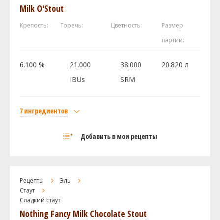
Milk O'Stout
Крепость:
Горечь:
Цветность:
Размер
партии:
6.100 %
21.000
38.000
20.820 л
IBUs
SRM
7 ингредиентов
Солод
Добавить в мои рецепты
Castle Malting Pale Ale
4.08 кг
Castle Malting - Chocolate 900
0.68 кг
Milk Sugar (Lactose) (0.0 SRM)
0.45 кг
Рецепты
Эль
Castle Malting Roasted Barley (жженый
0.23 кг
Стаут
ячмень)
Сладкий стаут
Rice Hulls (0.0 SRM)
0.23 кг
Nothing Fancy Milk Chocolate Stout