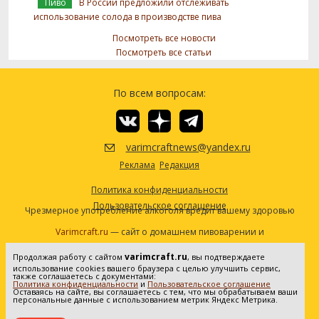
Пиво
В России предложили отслеживать
использование солода в производстве пива
Посмотреть все новости
Посмотреть все статьи
По всем вопросам:
varimcraftnews@yandex.ru
Реклама
Редакция
Политика конфиденциальности
Пользовательское соглашение
Чрезмерное употребление алкоголя вредит вашему здоровью
Varimcraft.ru
— сайт о домашнем пивоварении и
самогоноварении.
varimcraft.ru
Продолжая работу с сайтом
, вы подтверждаете
Сетевое издание «Варимкрафт». Зарегистрировано в
использование cookies вашего браузера с целью улучшить сервис,
Федеральной службе по надзору в сфере связи, информационных
также соглашаетесь с документами:
Политика конфиденциальности
и
Пользовательское соглашение
технологий и массовых коммуникаций (Роскомнадзор). Реестровая
Оставаясь на сайте, вы соглашаетесь с тем, что мы обрабатываем ваши
персональные данные с использованием метрик Яндекс Метрика.
запись ЭЛ No ФС77-80936 от 25.05.2021. Все права защищены. 16+