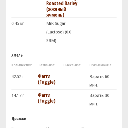
Roasted Barley
(жженый
ячмень)
0.45
кг
Milk Sugar
(Lactose) (0.0
SRM)
Хмель
Количество:
Название:
Внесение:
Примечание:
Фаггл
42.52
г
Варить 60
(Fuggle)
мин.
Фаггл
14.17
г
Варить 30
(Fuggle)
мин.
Дрожжи