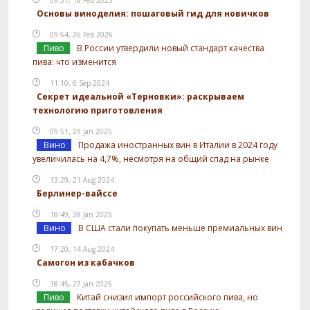
Основы виноделия: пошаговый гид для новичков
09:54, 26 Feb 2026
Пиво
В России утвердили новый стандарт качества
пива: что изменится
11:10, 6 Sep 2024
Секрет идеальной «Терновки»: раскрываем
технологию приготовления
09:51, 29 Jan 2025
Вино
Продажа иностранных вин в Италии в 2024 году
увеличилась на 4,7%, несмотря на общий спад на рынке
13:29, 21 Aug 2024
Берлинер-вайссе
18:49, 28 Jan 2025
Вино
В США стали покупать меньше премиальных вин
17:20, 14 Aug 2024
Самогон из кабачков
18:45, 27 Jan 2025
Пиво
Китай снизил импорт российского пива, но