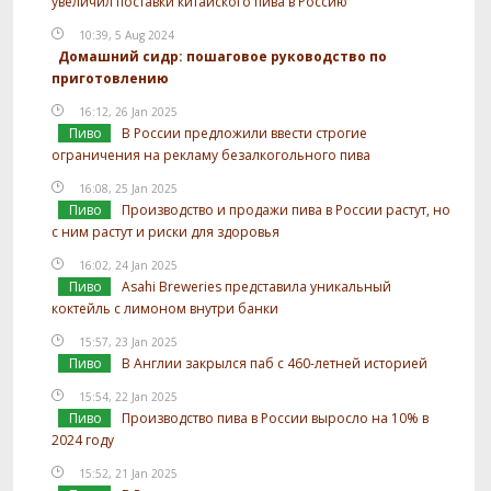
увеличил поставки китайского пива в Россию
10:39, 5 Aug 2024
Домашний сидр: пошаговое руководство по
приготовлению
16:12, 26 Jan 2025
Пиво
В России предложили ввести строгие
ограничения на рекламу безалкогольного пива
16:08, 25 Jan 2025
Пиво
Производство и продажи пива в России растут, но
с ним растут и риски для здоровья
16:02, 24 Jan 2025
Пиво
Asahi Breweries представила уникальный
коктейль с лимоном внутри банки
15:57, 23 Jan 2025
Пиво
В Англии закрылся паб с 460-летней историей
15:54, 22 Jan 2025
Пиво
Производство пива в России выросло на 10% в
2024 году
15:52, 21 Jan 2025