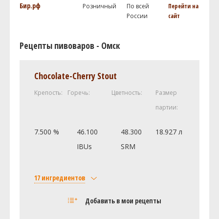
Бир.рф
Розничный
По всей
Перейти на
России
сайт
Рецепты пивоваров - Омск
Chocolate-Cherry Stout
Крепость:
Горечь:
Цветность:
Размер
партии:
7.500 %
46.100
48.300
18.927 л
IBUs
SRM
17 ингредиентов
Солод
Добавить в мои рецепты
Castle Malting Pale Ale
4.54 кг