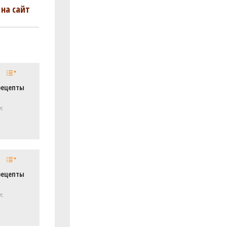
на сайт
рецепты
и:
рецепты
и: