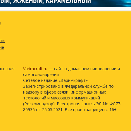
2
62)
1 шт
остью
u
8 л
6 г
сти
5.02 г
ие
1 чайная ложка
1 мл
лкоголя
Varimcraft.ru
— сайт о домашнем пивоварении и
самогоноварении.
остью
Сетевое издание «Варимкрафт».
Зарегистрировано в Федеральной службе по
надзору в сфере связи, информационных
технологий и массовых коммуникаций
(Роскомнадзор). Реестровая запись ЭЛ No ФС77-
80936 от 25.05.2021. Все права защищены. 16+