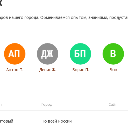
к
аров нашего города. Обмениваемся опытом, знаниями, продукт
Антон П.
Денис Ж.
Борис П.
Вов
п
Город
Сайт
птовый
По всей России