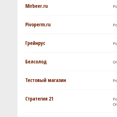
Mirbeer.ru
Р
Pivoperm.ru
Р
Грейнрус
Р
Белсолод
О
Тестовый магазин
Р
Стратегия 21
Р
О