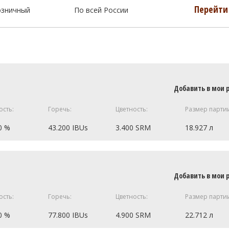
Перейти 
озничный
По всей России
Добавить в мои 
ость:
Горечь:
Цветность:
Размер парти
0 %
43.200 IBUs
3.400 SRM
18.927 л
2.95 кг
Добавить в мои 
ный)
1.02 кг
0.68 кг
ость:
Горечь:
Цветность:
Размер парти
M)
0.14 кг
0 %
77.800 IBUs
4.900 SRM
22.712 л