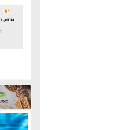
рецепты
и: