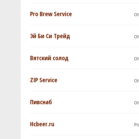
Pro Brew Service
О
Эй Би Си Трейд
О
Вятский солод
О
ZIP Service
О
Пивснаб
О
Hcbeer.ru
Р