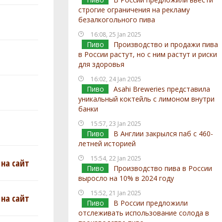
строгие ограничения на рекламу
безалкогольного пива
16:08, 25 Jan 2025
Пиво
Производство и продажи пива
в России растут, но с ним растут и риски
для здоровья
16:02, 24 Jan 2025
Пиво
Asahi Breweries представила
уникальный коктейль с лимоном внутри
банки
15:57, 23 Jan 2025
Пиво
В Англии закрылся паб с 460-
летней историей
15:54, 22 Jan 2025
на сайт
Пиво
Производство пива в России
выросло на 10% в 2024 году
15:52, 21 Jan 2025
на сайт
Пиво
В России предложили
отслеживать использование солода в