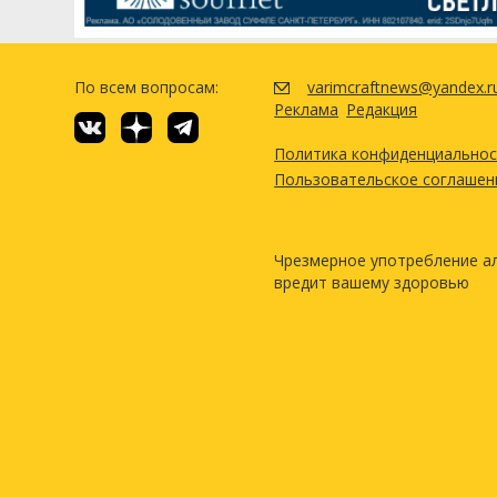
Таблетки Whirlfloc
Cry Havoc (White Labs #WLP8
Посмотреть рецепт полн
Другие ингредиенты
По всем вопросам:
varimcraftnews@yandex.r
Кислород
Реклама
Редакция
Гипс
Политика конфиденциально
Хлорид кальция
Пользовательское соглашен
Ирландский мох
Фосфорная кислота
Чрезмерное употребление а
вредит вашему здоровью
Посмотреть рецепт полн