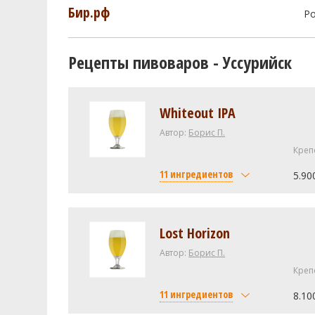
Бир.рф
Р
Рецепты пивоваров - Уссурийск
Whiteout IPA
Автор:
Борис П.
Креп
11 ингредиентов
5.90
Солод
Castle Malting Pilsner Malt
Lost Horizon
Castle Malting Wheat (пшенич
Автор:
Борис П.
Wheat, Flaked (1.6 SRM)
Креп
Corn Sugar (Dextrose) (0.0 SR
11 ингредиентов
8.10
Хмель