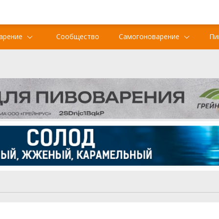
арение
Сообщество
Самогоноварение
Пи