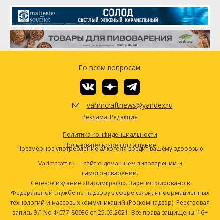
Симкое (Simcoe)
50.18 г
Посмотреть рецепт полностью
Дрожжи
Safale American (DCL/Fermentis
2 шт
#US-05)
Другие ингредиенты
По всем вопросам:
Таблетки "Protafloc"
0.5
Пищевые добавки для дрожжей
0.5 чайная ложка
varimcraftnews@yandex.ru
Посмотреть рецепт полностью
Реклама
Редакция
Политика конфиденциальности
Пользовательское соглашение
Чрезмерное употребление алкоголя вредит вашему здоровью
Varimcraft.ru
— сайт о домашнем пивоварении и
самогоноварении.
Сетевое издание «Варимкрафт». Зарегистрировано в
Федеральной службе по надзору в сфере связи, информационных
технологий и массовых коммуникаций (Роскомнадзор). Реестровая
запись ЭЛ No ФС77-80936 от 25.05.2021. Все права защищены. 16+