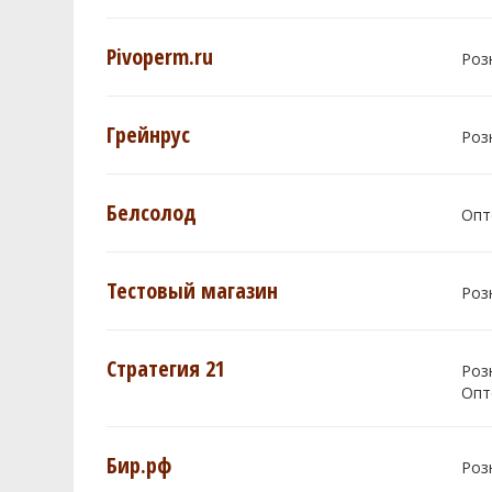
Pivoperm.ru
Роз
Грейнрус
Роз
Белсолод
Опт
Тестовый магазин
Роз
Стратегия 21
Роз
Опт
Бир.рф
Роз