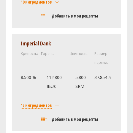
10 ингредиентов
Солод
Добавить в мои рецепты
Castle Malting Pale Ale
3.5 кг
Smoked Malt (9.0 SRM)
3 кг
Carafa III (525.0 SRM)
0.5 кг
Imperial Dank
Aromatic Malt (26.0 SRM)
0.34 кг
Крепость:
Горечь:
Цветность:
Размер
Castle Malting - Chocolate 900
0.14 кг
партии:
Хмель
Фаггл (Fuggle)
100.07 г
8.500 %
112.800
5.800
37.854 л
Дрожжи
IBUs
SRM
Brettanomyces Bruxellensis (White
1 шт
Labs #WLP650)
12 ингредиентов
Super High Gravity Ale (White Labs
1 шт
#WLP099)
Солод
Добавить в мои рецепты
Другие ингредиенты
Castle Malting Pale Ale
10.89 кг
Гипс
5 г
Cane (Beet) Sugar (0.0 SRM)
0.91 кг