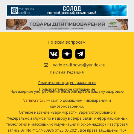
Посмотреть рецепт полностью
Центенниал (Centennial)
116.23 г
Симкое (Simcoe)
106.31 г
Варриор (Warrior)
70.87 г
Коламбус (Columbus)
65.2 г
Чинук (Chinook)
60.95 г
По всем вопросам:
Дрожжи
California Ale (White Labs #WLP001)
1 шт
varimcraftnews@yandex.ru
Другие ингредиенты
Реклама
Редакция
Стабилизатор PH 5.2
1.2 столовая ложка
Политика конфиденциальности
Пищевые добавки для дрожжей
Пользовательское соглашение
Чрезмерное употребление алкоголя вредит вашему здоровью
1 чайная ложка
Ирландский мох
0.25 чайная ложка
Varimcraft.ru
— сайт о домашнем пивоварении и
самогоноварении.
Посмотреть рецепт полностью
Сетевое издание «Варимкрафт». Зарегистрировано в
Федеральной службе по надзору в сфере связи, информационных
технологий и массовых коммуникаций (Роскомнадзор). Реестровая
запись ЭЛ No ФС77-80936 от 25.05.2021. Все права защищены. 16+