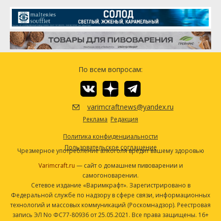
Стерлинг (Sterling)
32.03 г
Перле (Perle)
11.34 г
Дрожжи
American Ale II (Wyeast Labs #1272)
1 шт
По всем вопросам:
Посмотреть рецепт полностью
varimcraftnews@yandex.ru
Реклама
Редакция
Политика конфиденциальности
Пользовательское соглашение
Чрезмерное употребление алкоголя вредит вашему здоровью
Varimcraft.ru
— сайт о домашнем пивоварении и
самогоноварении.
Сетевое издание «Варимкрафт». Зарегистрировано в
Федеральной службе по надзору в сфере связи, информационных
технологий и массовых коммуникаций (Роскомнадзор). Реестровая
запись ЭЛ No ФС77-80936 от 25.05.2021. Все права защищены. 16+