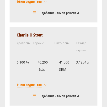
10 ингредиентов
Солод
Добавить в мои рецепты
Castle Malting Pale Ale
6.74 кг
Munich Malt - 20L (20.0 SRM)
1.97 кг
Хмель
Charlie O Stout
Амарилло (Amarillo)
56.7 г
Крепость:
Горечь:
Цветность:
Размер
Цитра (Citra)
43.09 г
партии:
Нортен Бревер (Northern Brewer)
29.48 г
Williamette [5.5%]
28.35 г
6.100 %
40.200
41.500
37.854 л
Цитра (Citra)
14.74 г
IBUs
SRM
Наггет (Nugget)
14.74 г
Дрожжи
11 ингредиентов
California Ale (White Labs #WLP001)
1 шт
Солод
Другие ингредиенты
Добавить в мои рецепты
Castle Malting Pale Ale
7.03 кг
Таблетки Whirlfloc
1
Oats, Flaked (1.3 SRM)
1.81 кг