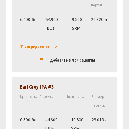
партии:
6.400 %
64.900
9.500
20.820 л
IBUs
SRM
11 ингредиентов
Солод
Добавить в мои рецепты
Castle Malting Pale Ale
4.31 кг
Victory Malt (25.0 SRM)
1.13 кг
Carapils (Briess) (1.5 SRM)
0.23 кг
Earl Grey IPA #3
Хмель
Крепость:
Горечь:
Цветность:
Размер
Каскад (Cascade DE)
155.92 г
партии:
Амарилло (Amarillo)
56.7 г
Симкое (Simcoe)
56.7 г
6.800 %
44.800
10.800
23.015 л
Амарилло (Amarillo)
28.35 г
IBUs
SRM