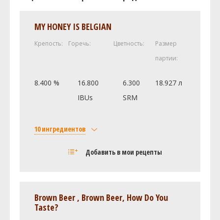
MY HONEY IS BELGIAN
Крепость:
Горечь:
Цветность:
Размер
партии:
8.400 %
16.800
6.300
18.927 л
IBUs
SRM
10 ингредиентов
Солод
Добавить в мои рецепты
Extra Light Dry Extract (3.0 SRM)
2.27 кг
Wheat Dry Extract (8.0 SRM)
0.91 кг
Honey (1.0 SRM)
0.45 кг
Brown Beer , Brown Beer, How Do You
Candi Sugar, Clear (0.5 SRM)
0.45 кг
Taste?
Weyermann Карапильс
0.23 кг