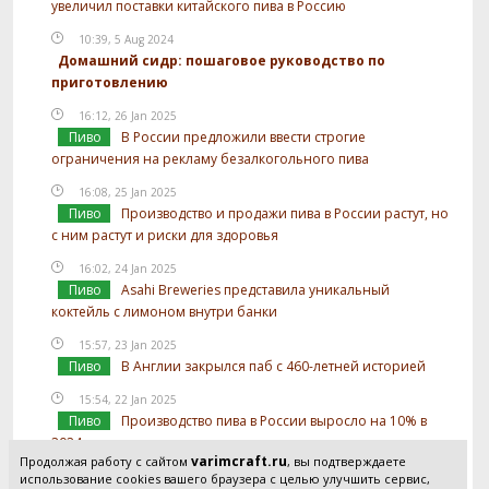
увеличил поставки китайского пива в Россию
10:39, 5 Aug 2024
Домашний сидр: пошаговое руководство по
приготовлению
16:12, 26 Jan 2025
Пиво
В России предложили ввести строгие
ограничения на рекламу безалкогольного пива
16:08, 25 Jan 2025
Пиво
Производство и продажи пива в России растут, но
с ним растут и риски для здоровья
16:02, 24 Jan 2025
Пиво
Asahi Breweries представила уникальный
коктейль с лимоном внутри банки
15:57, 23 Jan 2025
Пиво
В Англии закрылся паб с 460-летней историей
15:54, 22 Jan 2025
Пиво
Производство пива в России выросло на 10% в
2024 году
varimcraft.ru
Продолжая работу с сайтом
, вы подтверждаете
15:52, 21 Jan 2025
использование cookies вашего браузера с целью улучшить сервис,