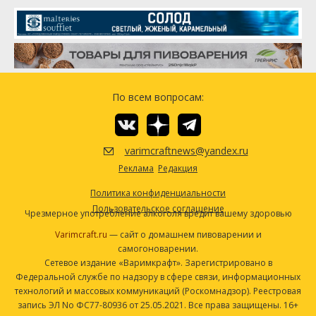
Симкое (Simcoe)
185.97 г
Центенниал (Centennial)
127.58 г
Коламбус (Columbus)
77.96 г
Чинук (Chinook)
61.8 г
Дрожжи
По всем вопросам:
Safale American (DCL/Fermentis
1 шт
#US-05)
varimcraftnews@yandex.ru
Посмотреть рецепт полностью
Реклама
Редакция
Политика конфиденциальности
Пользовательское соглашение
Чрезмерное употребление алкоголя вредит вашему здоровью
Varimcraft.ru
— сайт о домашнем пивоварении и
самогоноварении.
Сетевое издание «Варимкрафт». Зарегистрировано в
Федеральной службе по надзору в сфере связи, информационных
технологий и массовых коммуникаций (Роскомнадзор). Реестровая
запись ЭЛ No ФС77-80936 от 25.05.2021. Все права защищены. 16+