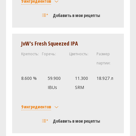
9 ингредиентов
Солод
Добавить в мои рецепты
Castle Malting Pale Ale
6.35 кг
Light Dry Extract (8.0 SRM)
2.27 кг
Caramel/Crystal Malt - 80L (80.0 SRM)
0.57 кг
JvW's Fresh Squeezed IPA
Weyermann Карамюнх I
0.23 кг
Крепость:
Горечь:
Цветность:
Размер
Castle Malting - Chocolate 900
0.11 кг
партии:
Хмель
Фаггл (Fuggle)
56.7 г
8.600 %
59.900
11.300
18.927 л
Челленджер (Challenger)
21.26 г
IBUs
SRM
Дрожжи
Edinburgh Ale (White Labs #WLP028)
1 шт
9 ингредиентов
Другие ингредиенты
Солод
Пищевые добавки для дрожжей
Добавить в мои рецепты
Castle Malting Pale Ale
5.9 кг
1.6 чайная ложка
Посмотреть рецепт полностью
Caramel/Crystal Malt - 40L (40.0 SRM)
0.91 кг