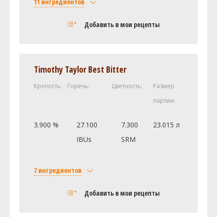
11 ингредиентов
Солод
Добавить в мои рецепты
Castle Malting Pale Ale
18 кг
Candi Sugar, Dark (101.5 SRM)
3.5 кг
Sugar, Table (Sucrose) (1.0 SRM)
2.5 кг
Timothy Taylor Best Bitter
Weyermann Карамюнх I
2 кг
Крепость:
Горечь:
Цветность:
Размер
Weyermann Карапильс
1 кг
партии:
Castle Malting Special B
1 кг
И ещё ингредиентов -
3
3.900 %
27.100
7.300
23.015 л
Хмель
IBUs
SRM
Перле (Perle)
159.89 г
Дрожжи
7 ингредиентов
Trappist Ale (White Labs #WLP500)
10 шт
Солод
Добавить в мои рецепты
Посмотреть рецепт полностью
Golden Promise pale malt (1.7 SRM)
4.52 кг
Caramel/Crystal Malt -120L (76.1
0.32 кг