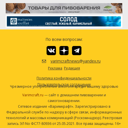
Коламбус (Columbus)
125.02 г
Нельсон Совиньон (Nelson Sauvin)
118.5 г
Дрожжи
American Ale II (Wyeast Labs #1272)
2 шт
Другие ингредиенты
По всем вопросам:
Ирландский мох
20 г
Посмотреть рецепт полностью
varimcraftnews@yandex.ru
Реклама
Редакция
Политика конфиденциальности
Пользовательское соглашение
Чрезмерное употребление алкоголя вредит вашему здоровью
Varimcraft.ru
— сайт о домашнем пивоварении и
самогоноварении.
Сетевое издание «Варимкрафт». Зарегистрировано в
Федеральной службе по надзору в сфере связи, информационных
технологий и массовых коммуникаций (Роскомнадзор). Реестровая
запись ЭЛ No ФС77-80936 от 25.05.2021. Все права защищены. 16+