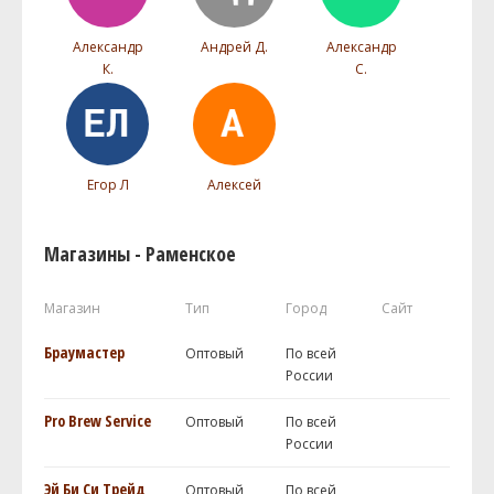
Александр
Андрей Д.
Александр
К.
С.
Егор Л
Алексей
Магазины - Раменское
Магазин
Тип
Город
Сайт
Браумастер
Оптовый
По всей
России
Pro Brew Service
Оптовый
По всей
России
Эй Би Си Трейд
Оптовый
По всей