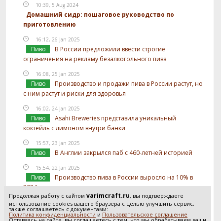
10:39, 5 Aug 2024
Домашний сидр: пошаговое руководство по
приготовлению
16:12, 26 Jan 2025
Пиво
В России предложили ввести строгие
ограничения на рекламу безалкогольного пива
16:08, 25 Jan 2025
Пиво
Производство и продажи пива в России растут, но
с ним растут и риски для здоровья
16:02, 24 Jan 2025
Пиво
Asahi Breweries представила уникальный
коктейль с лимоном внутри банки
15:57, 23 Jan 2025
Пиво
В Англии закрылся паб с 460-летней историей
15:54, 22 Jan 2025
Пиво
Производство пива в России выросло на 10% в
2024 году
varimcraft.ru
Продолжая работу с сайтом
, вы подтверждаете
15:52, 21 Jan 2025
использование cookies вашего браузера с целью улучшить сервис,
также соглашаетесь с документами:
Пиво
В России предложили отслеживать
Политика конфиденциальности
и
Пользовательское соглашение
Оставаясь на сайте, вы соглашаетесь с тем, что мы обрабатываем ваши