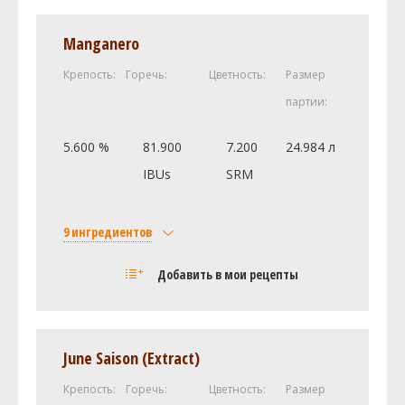
Manganero
Крепость:
Горечь:
Цветность:
Размер
партии:
5.600 %
81.900
7.200
24.984 л
IBUs
SRM
9 ингредиентов
Солод
Добавить в мои рецепты
Pale Malt - Maris Otter Blend -
6.8 кг
Muntons (2.9 SRM)
Caramel Malt - 10L (Briess) (10.0
1 кг
SRM)
June Saison (Extract)
Хмель
Крепость:
Горечь:
Цветность:
Размер