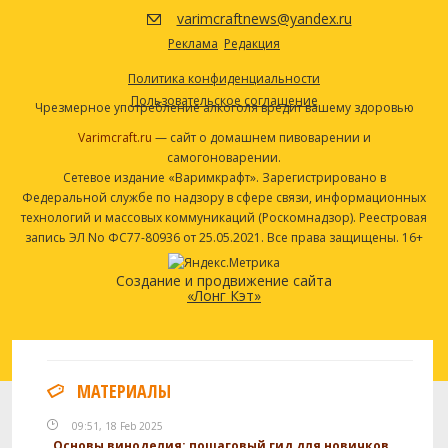
Другие ингредиенты
varimcraftnews@yandex.ru
Fermcap-S
6
Реклама
Редакция
Молочная кислота
5 мл
Политика конфиденциальности
Гипс
3 г
Пользовательское соглашение
Чрезмерное употребление алкоголя вредит вашему здоровью
Хлорид кальция
2 г
Varimcraft.ru
— сайт о домашнем пивоварении и
Очиститель сусла
1
самогоноварении.
Сетевое издание «Варимкрафт». Зарегистрировано в
Таблетки Campden
0.5
Федеральной службе по надзору в сфере связи, информационных
И ещё ингредиентов -
1
технологий и массовых коммуникаций (Роскомнадзор). Реестровая
запись ЭЛ No ФС77-80936 от 25.05.2021. Все права защищены. 16+
Посмотреть рецепт полностью
Создание и продвижение сайта
«Лонг Кэт»
МАТЕРИАЛЫ
09:51, 18 Feb 2025
Основы виноделия: пошаговый гид для новичков