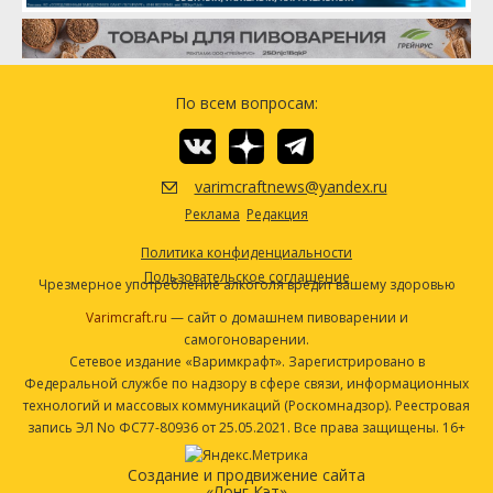
Фаггл (Fuggle)
28.35 г
Чинук (Chinook)
21.26 г
Дрожжи
По всем вопросам:
California Ale (White Labs #WLP001)
1 шт
Посмотреть рецепт полностью
varimcraftnews@yandex.ru
Реклама
Редакция
Политика конфиденциальности
Пользовательское соглашение
Чрезмерное употребление алкоголя вредит вашему здоровью
Varimcraft.ru
— сайт о домашнем пивоварении и
самогоноварении.
Сетевое издание «Варимкрафт». Зарегистрировано в
Федеральной службе по надзору в сфере связи, информационных
технологий и массовых коммуникаций (Роскомнадзор). Реестровая
запись ЭЛ No ФС77-80936 от 25.05.2021. Все права защищены. 16+
Создание и продвижение сайта
«Лонг Кэт»