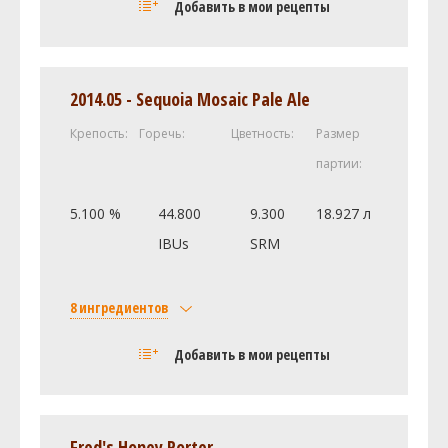
Добавить в мои рецепты
Pale Malt (2 Row) UK (3.0 SRM)
5.3 кг
Castle Malting Wheat (пшеничный)
0.3 кг
Хмель
2014.05 - Sequoia Mosaic Pale Ale
Цитра (Citra)
184.57 г
Крепость:
Горечь:
Цветность:
Размер
Дрожжи
партии:
Safale American (DCL/Fermentis
1 шт
#US-05)
5.100 %
44.800
9.300
18.927 л
Другие ингредиенты
IBUs
SRM
Ирландский мох
0.25 чайная ложка
Посмотреть рецепт полностью
8 ингредиентов
Солод
Добавить в мои рецепты
Castle Malting Pale Ale
2.27 кг
Castle Malting Pale Ale
2.27 кг
Weyermann Карапильс
0.45 кг
Fred's Honey Porter