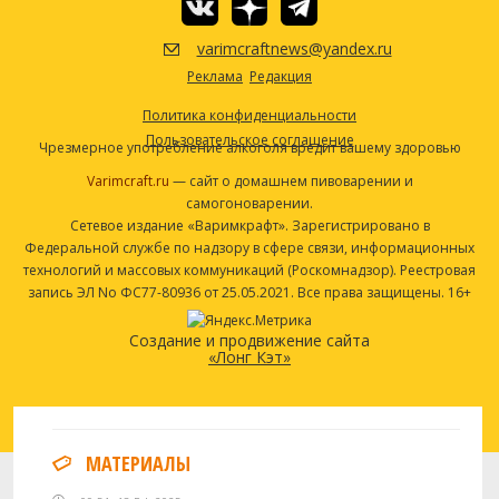
#US-05)
Другие ингредиенты
varimcraftnews@yandex.ru
Гипс
4 г
Реклама
Редакция
Стабилизатор PH 5.2
1 столовая ложка
Политика конфиденциальности
Желатин
0.5 чайная ложка
Пользовательское соглашение
Чрезмерное употребление алкоголя вредит вашему здоровью
Ирландский мох
0.25 чайная ложка
Varimcraft.ru
— сайт о домашнем пивоварении и
самогоноварении.
Посмотреть рецепт полностью
Сетевое издание «Варимкрафт». Зарегистрировано в
Федеральной службе по надзору в сфере связи, информационных
технологий и массовых коммуникаций (Роскомнадзор). Реестровая
запись ЭЛ No ФС77-80936 от 25.05.2021. Все права защищены. 16+
Создание и продвижение сайта
«Лонг Кэт»
МАТЕРИАЛЫ