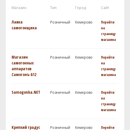
Магазин
Тип
Город
Сайт
Лавка
Розничный
Кемерово
Перейти
самогонщика
на
страницу
магазина
Магазин
Розничный
Кемерово
Перейти
самогонных
на
аппаратов
страницу
Самогонъ-Б12
магазина
Samogonka.NET
Розничный
Кемерово
Перейти
на
страницу
магазина
Крепкий градус
Розничный
Кемерово
Перейти