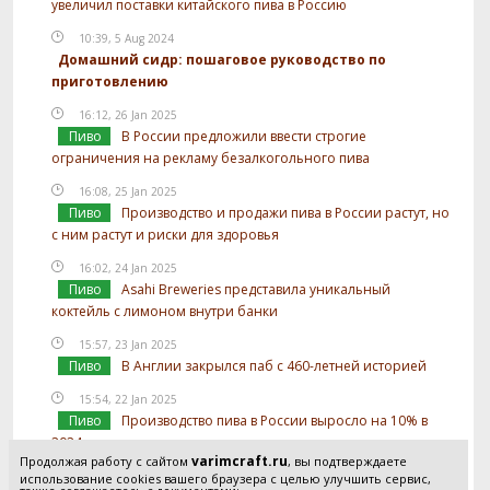
увеличил поставки китайского пива в Россию
10:39, 5 Aug 2024
Домашний сидр: пошаговое руководство по
приготовлению
16:12, 26 Jan 2025
Пиво
В России предложили ввести строгие
ограничения на рекламу безалкогольного пива
16:08, 25 Jan 2025
Пиво
Производство и продажи пива в России растут, но
с ним растут и риски для здоровья
16:02, 24 Jan 2025
Пиво
Asahi Breweries представила уникальный
коктейль с лимоном внутри банки
15:57, 23 Jan 2025
Пиво
В Англии закрылся паб с 460-летней историей
15:54, 22 Jan 2025
Пиво
Производство пива в России выросло на 10% в
2024 году
varimcraft.ru
Продолжая работу с сайтом
, вы подтверждаете
15:52, 21 Jan 2025
использование cookies вашего браузера с целью улучшить сервис,