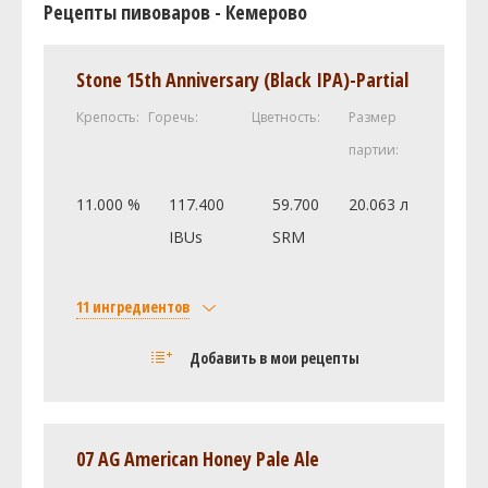
Рецепты пивоваров - Кемерово
Stone 15th Anniversary (Black IPA)-Partial
Крепость:
Горечь:
Цветность:
Размер
партии:
11.000 %
117.400
59.700
20.063 л
IBUs
SRM
11 ингредиентов
Солод
Добавить в мои рецепты
Castle Malting Pale Ale
4.99 кг
Light Dry Extract (8.0 SRM)
1.36 кг
Caramel/Crystal Malt - 80L (80.0 SRM)
0.73 кг
07 AG American Honey Pale Ale
Candi Sugar, Dark [Boil for 15 min]
0.45 кг