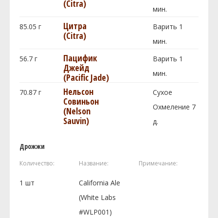
(Citra)
мин.
Цитра
85.05
г
Варить 1
(Citra)
мин.
Пацифик
56.7
г
Варить 1
Джейд
мин.
(Pacific Jade)
Нельсон
70.87
г
Сухое
Совиньон
Охмеление 7
(Nelson
Sauvin)
д.
Дрожжи
Количество:
Название:
Примечание:
1
шт
California Ale
(White Labs
#WLP001)