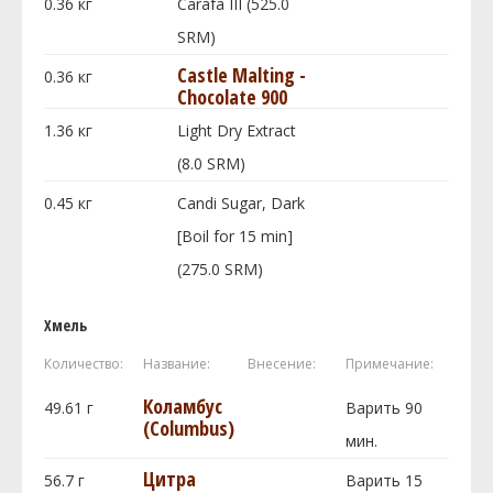
0.36
кг
Carafa III (525.0
SRM)
Castle Malting -
0.36
кг
Chocolate 900
1.36
кг
Light Dry Extract
(8.0 SRM)
0.45
кг
Candi Sugar, Dark
[Boil for 15 min]
(275.0 SRM)
Хмель
Количество:
Название:
Внесение:
Примечание:
Коламбус
49.61
г
Варить 90
(Columbus)
мин.
Цитра
56.7
г
Варить 15