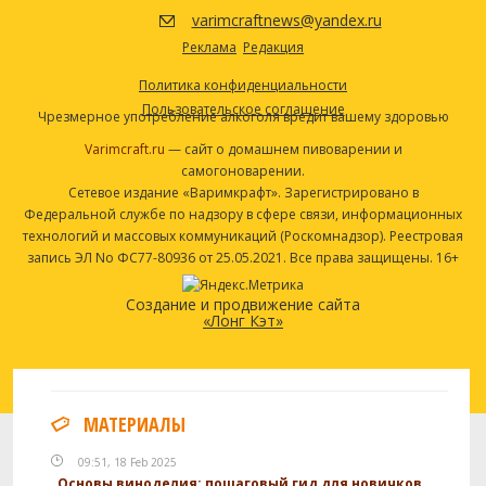
Дрожжи
varimcraftnews@yandex.ru
California Ale (White Labs #WLP001)
1 шт
Реклама
Редакция
Другие ингредиенты
Политика конфиденциальности
Корень лакрицы
11.34 г
Пользовательское соглашение
Чрезмерное употребление алкоголя вредит вашему здоровью
Корень лакрицы
11.34 г
Varimcraft.ru
— сайт о домашнем пивоварении и
Таблетки Whirlfloc
1.09
самогоноварении.
Сетевое издание «Варимкрафт». Зарегистрировано в
Посмотреть рецепт полностью
Федеральной службе по надзору в сфере связи, информационных
технологий и массовых коммуникаций (Роскомнадзор). Реестровая
запись ЭЛ No ФС77-80936 от 25.05.2021. Все права защищены. 16+
Создание и продвижение сайта
«Лонг Кэт»
МАТЕРИАЛЫ
09:51, 18 Feb 2025
Основы виноделия: пошаговый гид для новичков