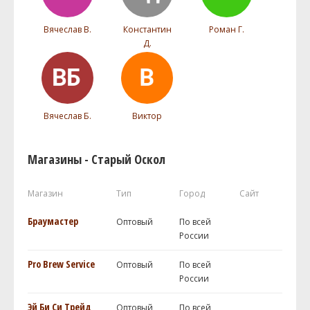
Вячеслав В.
Константин
Роман Г.
Д.
Вячеслав Б.
Виктор
Магазины - Старый Оскол
Магазин
Тип
Город
Сайт
Браумастер
Оптовый
По всей
России
Pro Brew Service
Оптовый
По всей
России
Эй Би Си Трейд
Оптовый
По всей