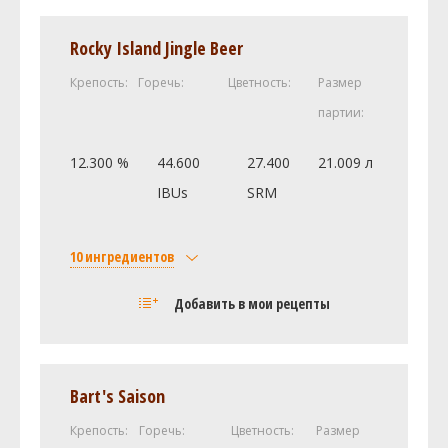
Rocky Island Jingle Beer
Крепость:
Горечь:
Цветность:
Размер
партии:
12.300 %
44.600
27.400
21.009 л
IBUs
SRM
10 ингредиентов
Солод
Добавить в мои рецепты
Castle Malting Pale Ale
7 кг
Castle Malting Bisquit
1 кг
Oats, Flaked (1.0 SRM)
1 кг
Bart's Saison
Brown Sugar, Dark (50.0 SRM)
0.5 кг
Крепость:
Горечь:
Цветность:
Размер
Castle Malting - Chocolate 900
0.3 кг