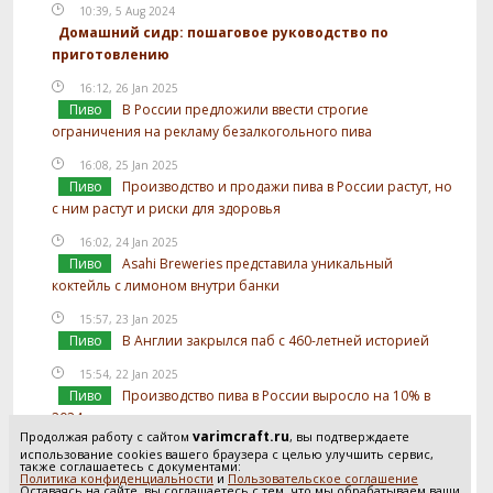
10:39, 5 Aug 2024
Домашний сидр: пошаговое руководство по
приготовлению
16:12, 26 Jan 2025
Пиво
В России предложили ввести строгие
ограничения на рекламу безалкогольного пива
16:08, 25 Jan 2025
Пиво
Производство и продажи пива в России растут, но
с ним растут и риски для здоровья
16:02, 24 Jan 2025
Пиво
Asahi Breweries представила уникальный
коктейль с лимоном внутри банки
15:57, 23 Jan 2025
Пиво
В Англии закрылся паб с 460-летней историей
15:54, 22 Jan 2025
Пиво
Производство пива в России выросло на 10% в
2024 году
varimcraft.ru
Продолжая работу с сайтом
, вы подтверждаете
15:52, 21 Jan 2025
использование cookies вашего браузера с целью улучшить сервис,
также соглашаетесь с документами:
Пиво
В России предложили отслеживать
Политика конфиденциальности
и
Пользовательское соглашение
Оставаясь на сайте, вы соглашаетесь с тем, что мы обрабатываем ваши