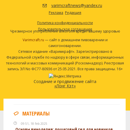
varimcraftnews@yandex.ru
Ирландский мох
0.25 чайная ложка
Реклама
Редакция
Посмотреть рецепт полностью
Политика конфиденциальности
Пользовательское соглашение
Чрезмерное употребление алкоголя вредит вашему здоровью
Varimcraft.ru
— сайт о домашнем пивоварении и
самогоноварении.
Сетевое издание «Варимкрафт». Зарегистрировано в
Федеральной службе по надзору в сфере связи, информационных
технологий и массовых коммуникаций (Роскомнадзор). Реестровая
запись ЭЛ No ФС77-80936 от 25.05.2021. Все права защищены. 16+
Создание и продвижение сайта
«Лонг Кэт»
МАТЕРИАЛЫ
09:51, 18 Feb 2025
Основы виноделия: пошаговый гид для новичков