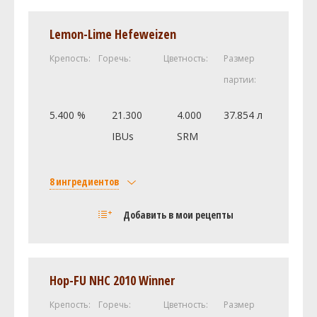
Lemon-Lime Hefeweizen
Крепость:
Горечь:
Цветность:
Размер
партии:
5.400 %
21.300
4.000
37.854 л
IBUs
SRM
8 ингредиентов
Солод
Добавить в мои рецепты
Castle Malting Pale Ale
4.73 кг
White Wheat Malt (2.4 SRM)
3.02 кг
Castle Malting Viena (Венский)
0.76 кг
Hop-FU NHC 2010 Winner
Хмель
Крепость:
Горечь:
Цветность:
Размер
Каскад (Cascade DE)
85.04 г