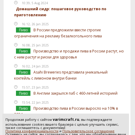
10:39, 5 Aug 2024
Домашний сидр: пошаговое руководство по
приготовлению
16:12, 26 Jan 2025
Пиво
В России предложили ввести строгие
ограничения на рекламу безалкогольного пива
16:08, 25 Jan 2025
Пиво
Производство и продажи пива в России растут, но
с ним растут и риски для здоровья
16:02, 24 Jan 2025
Пиво
Asahi Breweries представила уникальный
коктейль с лимоном внутри банки
15:57, 23 Jan 2025
Пиво
В Англии закрылся паб с 460-летней историей
15:54, 22 Jan 2025
Пиво
Производство пива в России выросло на 10% в
2024 году
varimcraft.ru
Продолжая работу с сайтом
, вы подтверждаете
15:52, 21 Jan 2025
использование cookies вашего браузера с целью улучшить сервис,
также соглашаетесь с документами:
Пиво
В России предложили отслеживать
Политика конфиденциальности
и
Пользовательское соглашение
Оставаясь на сайте, вы соглашаетесь с тем, что мы обрабатываем ваши