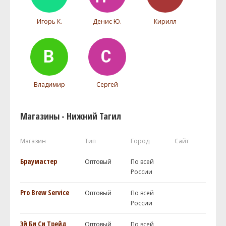
Игорь К.
Денис Ю.
Кирилл
Владимир
Сергей
Магазины - Нижний Тагил
Магазин
Тип
Город
Сайт
Браумастер
Оптовый
По всей
России
Pro Brew Service
Оптовый
По всей
России
Эй Би Си Трейд
Оптовый
По всей