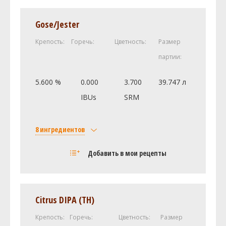
Gose/Jester
Крепость:
Горечь:
Цветность:
Размер
партии:
5.600 %
0.000
3.700
39.747 л
IBUs
SRM
8 ингредиентов
Солод
Добавить в мои рецепты
Fruit - Cherry Regular (0.0 SRM)
4.54 кг
White Wheat Malt (2.4 SRM)
3.18 кг
Pale Ale (Dingemans) (3.3 SRM)
3.18 кг
Citrus DIPA (TH)
Acidulated (Weyermann) (1.8 SRM)
0.23 кг
Крепость:
Горечь:
Цветность:
Размер
Дрожжи