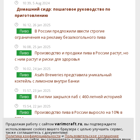
10:39, 5 Aug 2024
Домашний сидр: пошаговое руководство по
приготовлению
16:12, 26 Jan 2025
Пиво
В России предложили ввести строгие
ограничения на рекламу безалкогольного пива
16:08, 25 Jan 2025
Пиво
Производство и продажи пива в России растут, но
с ним растут и риски для здоровья
16:02, 24 Jan 2025
Пиво
Asahi Breweries представила уникальный
коктейль с лимоном внутри банки
15:57, 23 Jan 2025
Пиво
В Англии закрылся паб с 460-летней историей
15:54, 22 Jan 2025
Пиво
Производство пива в России выросло на 10% в
2024 году
varimcraft.ru
Продолжая работу с сайтом
, вы подтверждаете
15:52, 21 Jan 2025
использование cookies вашего браузера с целью улучшить сервис,
также соглашаетесь с документами:
Пиво
В России предложили отслеживать
Политика конфиденциальности
и
Пользовательское соглашение
Оставаясь на сайте, вы соглашаетесь с тем, что мы обрабатываем ваши