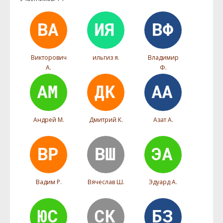
Викторович
ильгиз я.
Владимир
А.
Ф.
Андрей М.
Дмитрий К.
Азат А.
Вадим Р.
Вячеслав Ш.
Эдуард А.