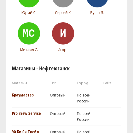
Юрий С.
Сергей К.
Булат З.
Михаил С.
Игорь
Магазины - Нефтеюганск
Магазин
Тип
Город
Сайт
Браумастер
Оптовый
По всей
России
Pro Brew Service
Оптовый
По всей
России
Эй Би Си Трейд
Оптовый
По всей