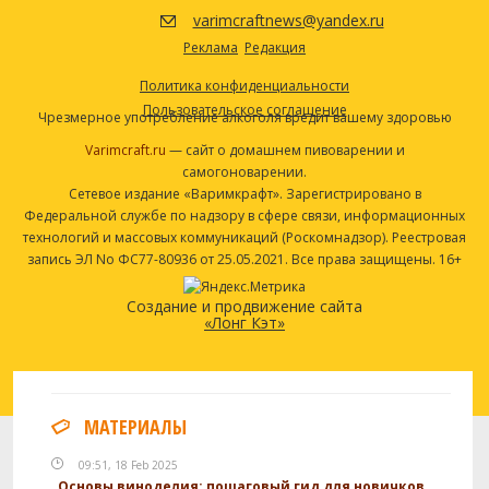
varimcraftnews@yandex.ru
Корень имбиря
113.4 г
Реклама
Редакция
Апельсиновая корка
56.7 г
Политика конфиденциальности
Корень имбиря
28.35 г
Пользовательское соглашение
Чрезмерное употребление алкоголя вредит вашему здоровью
Пищевые добавки для дрожжей
1 чайная ложка
Varimcraft.ru
— сайт о домашнем пивоварении и
Посмотреть рецепт полностью
самогоноварении.
Сетевое издание «Варимкрафт». Зарегистрировано в
Федеральной службе по надзору в сфере связи, информационных
технологий и массовых коммуникаций (Роскомнадзор). Реестровая
запись ЭЛ No ФС77-80936 от 25.05.2021. Все права защищены. 16+
Создание и продвижение сайта
«Лонг Кэт»
МАТЕРИАЛЫ
09:51, 18 Feb 2025
Основы виноделия: пошаговый гид для новичков