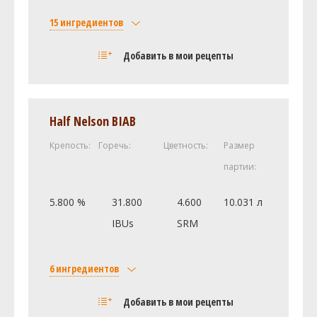
Таблетки Whirlfloc
1
15 ингредиентов
Посмотреть рецепт полностью
Солод
Добавить в мои рецепты
Pale Malt (2 Row) (2.7 SRM)
15.42 кг
Castle Malting Munich (Мюнхенский)
2.72 кг
Caramel/Crystal Malt - 60L (60.0 SRM)
1.36 кг
Half Nelson BIAB
Brown Malt (65.0 SRM)
0.68 кг
Крепость:
Горечь:
Цветность:
Размер
Castle Malting - Chocolate 900
0.45 кг
партии:
Castle Malting - Chocolate 900
0.23 кг
И ещё ингредиентов -
2
5.800 %
31.800
4.600
10.031 л
Хмель
IBUs
SRM
Вилламит (Willamette)
56.7 г
Brewer's Gold-2011 [8.0%]
56.7 г
6 ингредиентов
Нортен Бревер (Northern Brewer)
39.69 г
Солод
Добавить в мои рецепты
Дрожжи
Castle Malting Pale Ale
2.27 кг