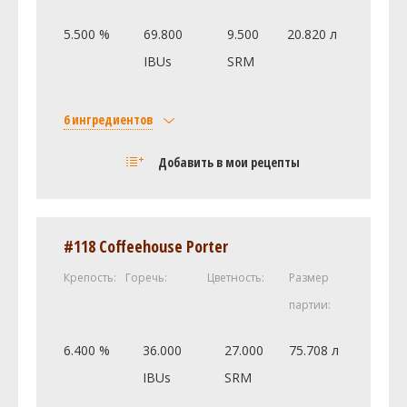
5.500 %
69.800
9.500
20.820 л
IBUs
SRM
6 ингредиентов
Солод
Добавить в мои рецепты
Castle Malting Pale Ale
4.31 кг
Castle Malting Munich (Мюнхенский)
0.79 кг
Caramel/Crystal Malt - 60L (60.0 SRM)
0.34 кг
#118 Coffeehouse Porter
Хмель
Крепость:
Горечь:
Цветность:
Размер
Амарилло (Amarillo)
116.22 г
партии:
Дрожжи
California Lager (Wyeast Labs
1 шт
6.400 %
36.000
27.000
75.708 л
#2112)
IBUs
SRM
Другие ингредиенты