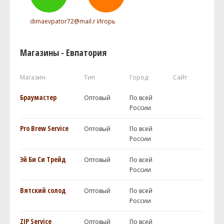
dimaevpator72@mail.r
Игорь
Магазины - Евпатория
Магазин
Тип
Город
Сайт
Браумастер
Оптовый
По всей
России
Pro Brew Service
Оптовый
По всей
России
Эй Би Си Трейд
Оптовый
По всей
России
Вятский солод
Оптовый
По всей
России
ZIP Service
Оптовый
По всей