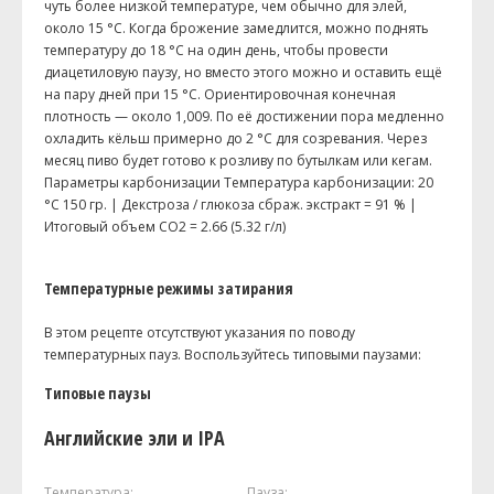
чуть более низкой температуре, чем обычно для элей,
около 15 °C. Когда брожение замедлится, можно поднять
температуру до 18 °C на один день, чтобы провести
диацетиловую паузу, но вместо этого можно и оставить ещё
на пару дней при 15 °C. Ориентировочная конечная
плотность — около 1,009. По её достижении пора медленно
охладить кёльш примерно до 2 °C для созревания. Через
месяц пиво будет готово к розливу по бутылкам или кегам.
Параметры карбонизации Температура карбонизации: 20
°С 150 гр. | Декстроза / глюкоза сбраж. экстракт = 91 % |
Итоговый объем СO2 = 2.66 (5.32 г/л)
Температурные режимы затирания
В этом рецепте отсутствуют указания по поводу
температурных пауз. Воспользуйтесь типовыми паузами:
Типовые паузы
Английские эли и IPA
Температура:
Пауза: