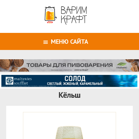
МЕНЮ САЙТА
Кёльш