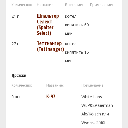
Количество:
Название:
Внесение:
Примечание:
Шпальтер
21
г
котел
Селект
кипятить 60
(Spalter
Select)
мин
Теттнангер
27
г
котел
(Tettnanger)
кипятить 15
мин
Дрожжи
Количество:
Название:
Примечание:
K-97
0
шт
White Labs
WLP029 German
Ale/Kölsch или
Wyeast 2565