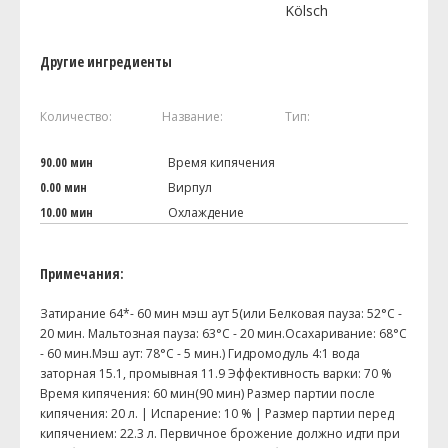
Kölsch
Другие ингредиенты
Количество:
Название:
Тип:
90.00 мин
Время кипячения
0.00 мин
Вирпул
10.00 мин
Охлаждение
Примечания:
Затирание 64*- 60 мин мэш аут 5(или Белковая пауза: 52°С -
20 мин. Мальтозная пауза: 63°С - 20 мин.Осахаривание: 68°С
- 60 мин.Мэш аут: 78°С - 5 мин.) Гидромодуль 4:1 вода
заторная 15.1, промывная 11.9 Эффективность варки: 70 %
Время кипячения: 60 мин(90 мин) Размер партии после
кипячения: 20 л. | Испарение: 10 % | Размер партии перед
кипячением: 22.3 л. Первичное брожение должно идти при