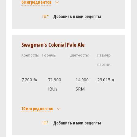
6 ингредиентов
Солод
Добавить в мои рецепты
Pale Malt (2 Row) UK (3.0 SRM)
2.8 кг
Caramel/Crystal Malt - 30L (30.0 SRM)
0.3 кг
Хмель
Swagman's Colonial Pale Ale
Каскад (Cascade DE)
70.32 г
Крепость:
Горечь:
Цветность:
Размер
Перле (Perle)
9.92 г
партии:
Дрожжи
Windsor Yeast (Lallemand #-)
1 шт
7.200 %
71.900
14.900
23.015 л
Другие ингредиенты
IBUs
SRM
Таблетки Whirlfloc
1
Посмотреть рецепт полностью
10 ингредиентов
Солод
Добавить в мои рецепты
Castle Malting Pale Ale
5.9 кг
Caramel/Crystal Malt - 80L (81.2 SRM)
0.5 кг