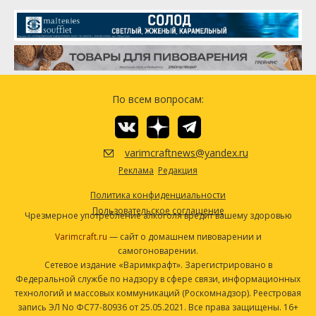
Чинук (Chinook)
28.35 г
Симкое (Simcoe)
28.35 г
Дрожжи
Safale American (DCL/Fermentis
2 шт
#US-05)
По всем вопросам:
Посмотреть рецепт полностью
varimcraftnews@yandex.ru
Реклама
Редакция
Политика конфиденциальности
Пользовательское соглашение
Чрезмерное употребление алкоголя вредит вашему здоровью
Varimcraft.ru
— сайт о домашнем пивоварении и
самогоноварении.
Сетевое издание «Варимкрафт». Зарегистрировано в
Федеральной службе по надзору в сфере связи, информационных
технологий и массовых коммуникаций (Роскомнадзор). Реестровая
запись ЭЛ No ФС77-80936 от 25.05.2021. Все права защищены. 16+