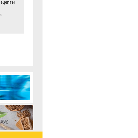
рецепты
и: