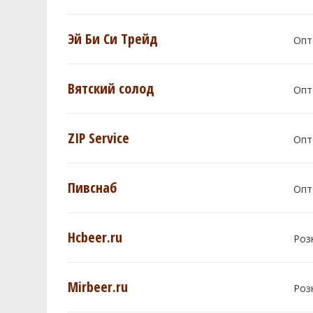
Эй Би Си Трейд
Опт
Вятский солод
Опт
ZIP Service
Опт
Пивснаб
Опт
Hcbeer.ru
Роз
Mirbeer.ru
Роз