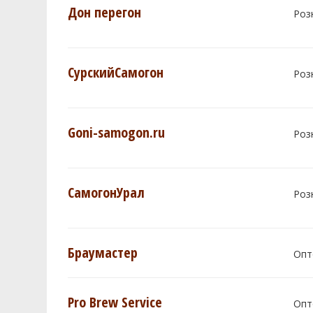
Дон перегон
Роз
СурскийСамогон
Роз
Goni-samogon.ru
Роз
СамогонУрал
Роз
Браумастер
Опт
Pro Brew Service
Опт