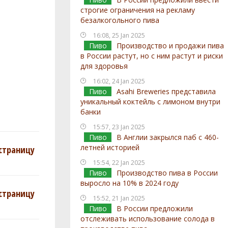
строгие ограничения на рекламу
безалкогольного пива
16:08, 25 Jan 2025
Пиво
Производство и продажи пива
в России растут, но с ним растут и риски
для здоровья
16:02, 24 Jan 2025
Пиво
Asahi Breweries представила
уникальный коктейль с лимоном внутри
банки
15:57, 23 Jan 2025
Пиво
В Англии закрылся паб с 460-
летней историей
страницу
15:54, 22 Jan 2025
Пиво
Производство пива в России
выросло на 10% в 2024 году
страницу
15:52, 21 Jan 2025
Пиво
В России предложили
отслеживать использование солода в