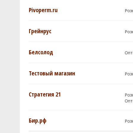
Pivoperm.ru
Роз
Грейнрус
Роз
Белсолод
Опт
Тестовый магазин
Роз
Стратегия 21
Роз
Опт
Бир.рф
Роз