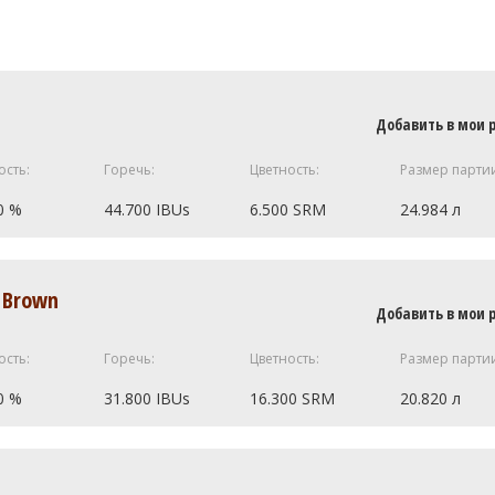
Добавить в мои 
ость:
Горечь:
Цветность:
Размер парти
0 %
44.700 IBUs
6.500 SRM
24.984 л
)
5.2 кг
t Brown
Добавить в мои 
.0 SRM)
0.25 кг
ость:
Горечь:
Цветность:
Размер парти
49.9 г
0 %
31.800 IBUs
16.300 SRM
20.820 л
 Golding)
30.05 г
M)
2.72 кг