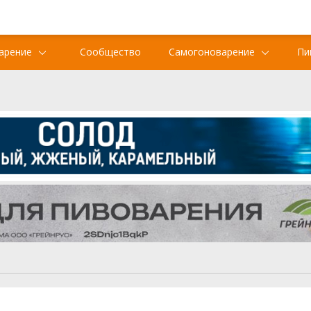
арение
Сообщество
Самогоноварение
Пи