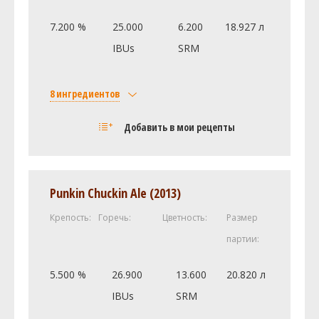
7.200 %
25.000
6.200
18.927 л
IBUs
SRM
8 ингредиентов
Солод
Добавить в мои рецепты
Castle Malting Pilsner Malt
4.31 кг
Castle Malting Munich (Мюнхенский)
0.45 кг
Cane (Beet) Sugar (0.0 SRM)
0.45 кг
Punkin Chuckin Ale (2013)
Castle Malting Bisquit
0.14 кг
Крепость:
Горечь:
Цветность:
Размер
Weyermann Меланоидиновый
0.11 кг
партии:
Хмель
Styrian Goldings [5.4%]
33.45 г
5.500 %
26.900
13.600
20.820 л
Saaz [4.0%]
17.29 г
IBUs
SRM
Дрожжи