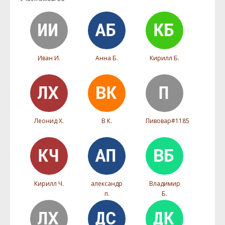
Иван И.
Анна Б.
Кирилл Б.
Леонид Х.
В К.
Пивовар#1185
Кирилл Ч.
александр
Владимир
п.
Б.