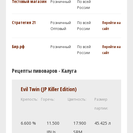
Тестовый магазин
Розничный
По всей
России
Стратегия 21
Розничный
По всей
Перейти на
Оптовый
России
сайт
Бир.рф
Розничный
По всей
Перейти на
России
сайт
Рецепты пивоваров - Калуга
Evil Twin (JP Killer Edition)
Крепость:
Горечь:
Цветность:
Размер
партии:
6.600 %
11.500
17.900
45.425 л
IBUs
SRM