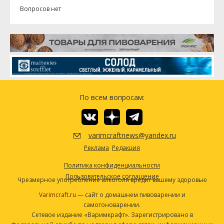
Castle Malting - Chocolate 900
0.11 кг
Вопросов нет
Хмель
Хеллертау Нортен Бревер
99.22 г
(Hallertauer Northern Brewer)
Saaz [2.4%]
85.05 г
Дрожжи
German Ale (Wyeast Labs #1007)
2 шт
По всем вопросам:
Посмотреть рецепт полностью
varimcraftnews@yandex.ru
Реклама
Редакция
Политика конфиденциальности
Пользовательское соглашение
Чрезмерное употребление алкоголя вредит вашему здоровью
Varimcraft.ru
— сайт о домашнем пивоварении и
самогоноварении.
Сетевое издание «Варимкрафт». Зарегистрировано в