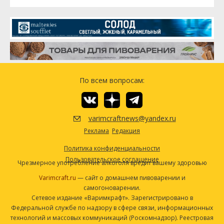
Хмель
Посмотреть рецепт полностью
Saaz [4.2%]
60.1 г
Hallertauer Mittelfrueh [5.2%]
15.03 г
Дрожжи
Belgian Ale Yeast (Mangrove Jack's
1 шт
#M27)
По всем вопросам:
Другие ингредиенты
Ирландский мох
10 г
varimcraftnews@yandex.ru
Посмотреть рецепт полностью
Реклама
Редакция
Политика конфиденциальности
Пользовательское соглашение
Чрезмерное употребление алкоголя вредит вашему здоровью
Varimcraft.ru
— сайт о домашнем пивоварении и
самогоноварении.
Сетевое издание «Варимкрафт». Зарегистрировано в
Федеральной службе по надзору в сфере связи, информационных
технологий и массовых коммуникаций (Роскомнадзор). Реестровая