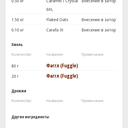
0.50
кг
Caramel / Crystal
Внесение в затор
60L
1.50
кг
Flaked Oats
Внесение в затор
0.10
кг
Carafa III
Внесение в затор
Хмель
Количество:
Название:
Примечание:
Фаггл (Fuggle)
80
г
Фаггл (Fuggle)
20
г
Дрожжи
Количество:
Название:
Примечание:
Другие ингредиенты