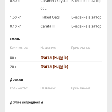
0.50
кг
Caramel / Crystal
Внесение в затор
60L
1.50
кг
Flaked Oats
Внесение в затор
0.10
кг
Carafa III
Внесение в затор
Хмель
Количество:
Название:
Примечание:
Фаггл (Fuggle)
80
г
Фаггл (Fuggle)
20
г
Дрожжи
Количество:
Название:
Примечание:
Другие ингредиенты