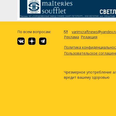
Дрожжи
California Ale (White Labs #W
Другие ингредиенты
Пищевые добавки для дрож
По всем вопросам:
varimcraftnews@yandex.r
Ирландский мох
Реклама
Редакция
Посмотреть рецепт полн
Политика конфиденциально
Пользовательское соглашен
Чрезмерное употребление а
вредит вашему здоровью