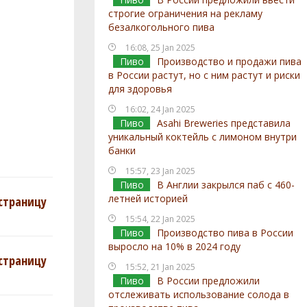
строгие ограничения на рекламу
безалкогольного пива
16:08, 25 Jan 2025
Пиво
Производство и продажи пива
в России растут, но с ним растут и риски
для здоровья
16:02, 24 Jan 2025
Пиво
Asahi Breweries представила
уникальный коктейль с лимоном внутри
банки
15:57, 23 Jan 2025
Пиво
В Англии закрылся паб с 460-
летней историей
страницу
15:54, 22 Jan 2025
Пиво
Производство пива в России
выросло на 10% в 2024 году
страницу
15:52, 21 Jan 2025
Пиво
В России предложили
отслеживать использование солода в