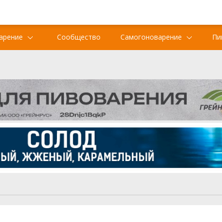
арение
Сообщество
Самогоноварение
Пи