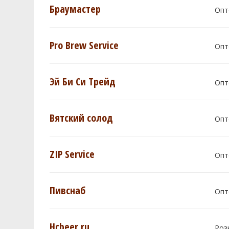
Браумастер
Опт
Pro Brew Service
Опт
Эй Би Си Трейд
Опт
Вятский солод
Опт
ZIP Service
Опт
Пивснаб
Опт
Hcbeer.ru
Роз