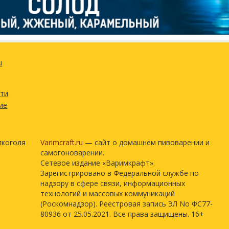
LP001)
1 шт
жей
1.05 чайная ложка
u
1 чайная ложка
остью
сти
ие
лкоголя
Varimcraft.ru
— сайт о домашнем пивоварении и
самогоноварении.
Сетевое издание «Варимкрафт».
Зарегистрировано в Федеральной службе по
надзору в сфере связи, информационных
технологий и массовых коммуникаций
(Роскомнадзор). Реестровая запись ЭЛ No ФС77-
80936 от 25.05.2021. Все права защищены. 16+