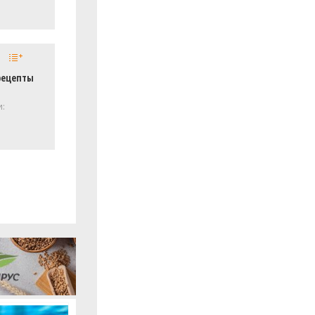
рецепты
и: