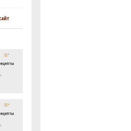
сайт
рецепты
и:
рецепты
и: