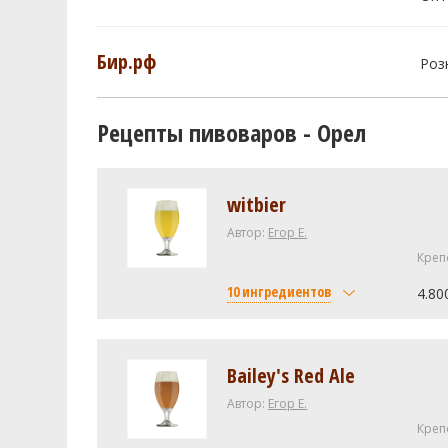
Бир.рф
Роз
Рецепты пивоваров - Орел
witbier
Автор:
Егор Е.
Креп
10 ингредиентов
4.80
Солод
Castle Malting Wheat (пшенич
Bailey's Red Ale
Pilsen Argentino Cargill (2.0 S
Автор:
Егор Е.
Chateau Diastatic (1.8 SRM)
Креп