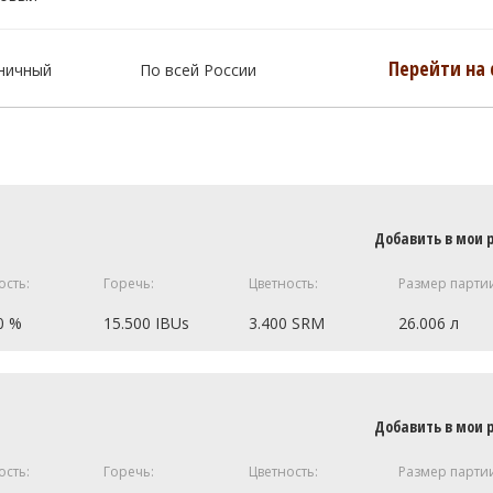
Перейти на 
ничный
По всей России
Добавить в мои 
ость:
Горечь:
Цветность:
Размер парти
0 %
15.500 IBUs
3.400 SRM
26.006 л
ный)
2.64 кг
Добавить в мои 
RM)
2.16 кг
0.29 кг
ость:
Горечь:
Цветность:
Размер парти