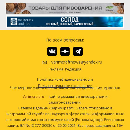
Каскад (Cascade DE)
85.04 г
Нортен Бревер (Northern Brewer)
28.34 г
Дрожжи
American Lager (Wyeast Labs #2035)
1 шт
Другие ингредиенты
По всем вопросам:
Пропан
1814.37 г
Таблетки Whirlfloc
0.5
varimcraftnews@yandex.ru
Посмотреть рецепт полностью
Реклама
Редакция
Политика конфиденциальности
Пользовательское соглашение
Чрезмерное употребление алкоголя вредит вашему здоровью
Varimcraft.ru
— сайт о домашнем пивоварении и
самогоноварении.
Сетевое издание «Варимкрафт». Зарегистрировано в
Федеральной службе по надзору в сфере связи, информационных
технологий и массовых коммуникаций (Роскомнадзор). Реестровая
запись ЭЛ No ФС77-80936 от 25.05.2021. Все права защищены. 16+