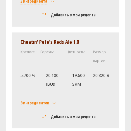
3 ингредиента
Солод
Добавить в мои рецепты
Castle Malting Pale Ale
4.99 кг
Munich Malt - 20L (20.0 SRM)
1.36 кг
Хмель
Cheatin' Pete's Reds Ale 1.0
Центенниал (Centennial)
85.05 г
Крепость:
Горечь:
Цветность:
Размер
Посмотреть рецепт полностью
партии:
5.700 %
20.100
19.600
20.820 л
IBUs
SRM
8 ингредиентов
Солод
Добавить в мои рецепты
Castle Malting Pale Ale
3.63 кг
Caramel/Crystal Malt - 40L (40.0 SRM)
0.17 кг