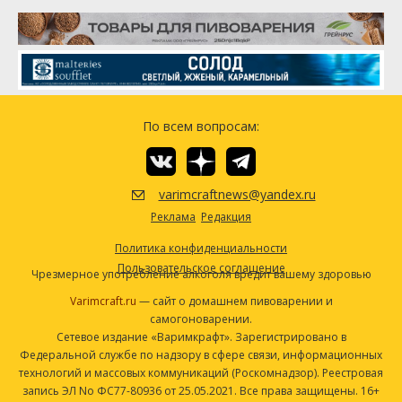
White Wheat Malt (2.4 SRM)
0.23 кг
Хмель
Фальконерс Флайт (Falconer's
170.12 г
Flight)
Галактика (Galaxy)
141.75 г
По всем вопросам:
Коламбус (Columbus)
56.7 г
Центенниал (Centennial)
28.35 г
Дрожжи
varimcraftnews@yandex.ru
California Ale (White Labs #WLP001)
1 шт
Реклама
Редакция
Политика конфиденциальности
Посмотреть рецепт полностью
Пользовательское соглашение
Чрезмерное употребление алкоголя вредит вашему здоровью
Varimcraft.ru
— сайт о домашнем пивоварении и
самогоноварении.
Сетевое издание «Варимкрафт». Зарегистрировано в
Федеральной службе по надзору в сфере связи, информационных
технологий и массовых коммуникаций (Роскомнадзор). Реестровая
запись ЭЛ No ФС77-80936 от 25.05.2021. Все права защищены. 16+