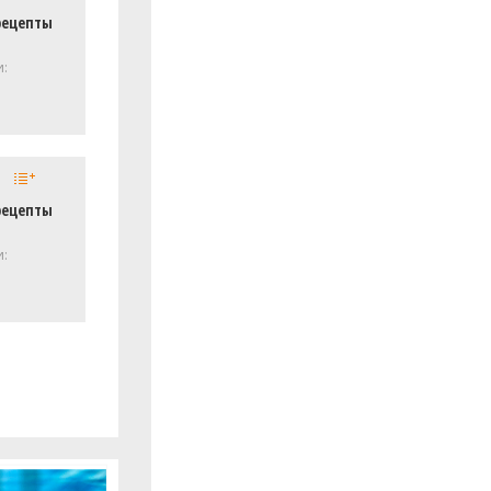
рецепты
и:
рецепты
и: