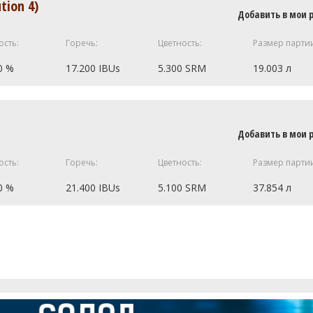
tion 4)
Добавить в мои 
M)
1.5 кг
9.0 SRM)
1 кг
ость:
Горечь:
Цветность:
Размер парти
0 %
17.200 IBUs
5.300 SRM
19.003 л
100.07 г
74.84 г
20 кг
Добавить в мои 
.0 SRM)
0.25 кг
ack's #M27)
1 шт
ость:
Горечь:
Цветность:
Размер парти
3655)
1 шт
33.17 г
0 %
21.400 IBUs
5.100 SRM
37.854 л
остью
15.03 г
15.03 г
6.69 кг
2.86 кг
056)
1 шт
0.95 кг
0.95 кг
остью