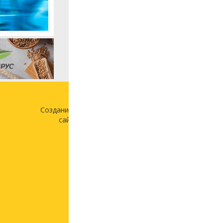
Создание и продвижение
сайта —
«Лонг Кэт»