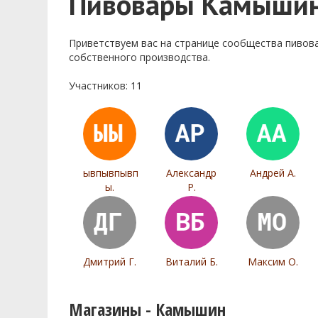
Пивовары Камыши
Приветствуем ваc на странице сообщества пивов
собственного производства.
Участников: 11
ывпывпывп
Александр
Андрей А.
ы.
Р.
Дмитрий Г.
Виталий Б.
Максим О.
Магазины - Камышин