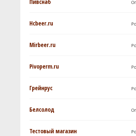
Пивснаб
О
Hcbeer.ru
Р
Mirbeer.ru
Р
Pivoperm.ru
Р
Грейнрус
Р
Белсолод
О
Тестовый магазин
Р