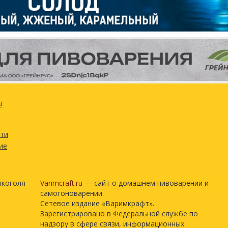
lertauer Northern
59.53 г
29.77 г
rmentis #T-58)
2 шт
u
остью
сти
ие
лкоголя
Varimcraft.ru
— сайт о домашнем пивоварении и
самогоноварении.
Сетевое издание «Варимкрафт».
Зарегистрировано в Федеральной службе по
надзору в сфере связи, информационных