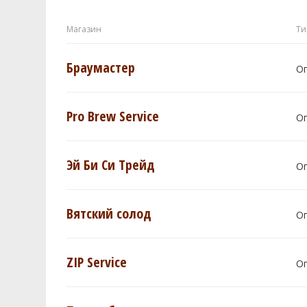
Магазин
Ти
Браумастер
О
Pro Brew Service
О
Эй Би Си Трейд
О
Вятский солод
О
ZIP Service
О