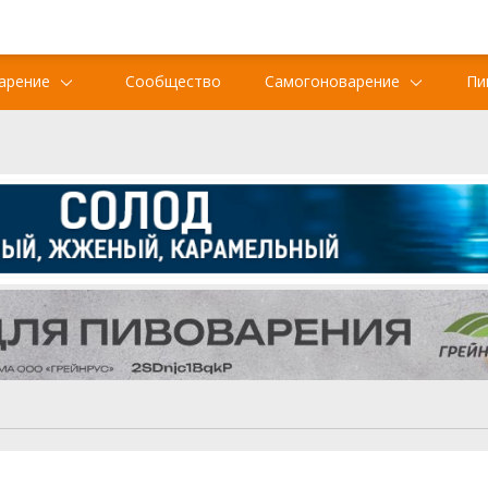
арение
Сообщество
Самогоноварение
Пи