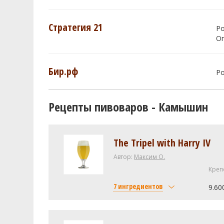
Стратегия 21
Р
О
Бир.рф
Р
Рецепты пивоваров - Камышин
The Tripel with Harry IV
Автор:
Максим О.
Креп
7 ингредиентов
9.60
Солод
Pilsner (Weyermann) (1.7 SRM)