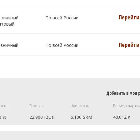
Перейти 
озничный
По всей России
птовый
Перейти 
озничный
По всей России
Добавить в мои 
ость:
Горечь:
Цветность:
Размер парти
0 %
22.900 IBUs
6.100 SRM
40.012 л
11 кг