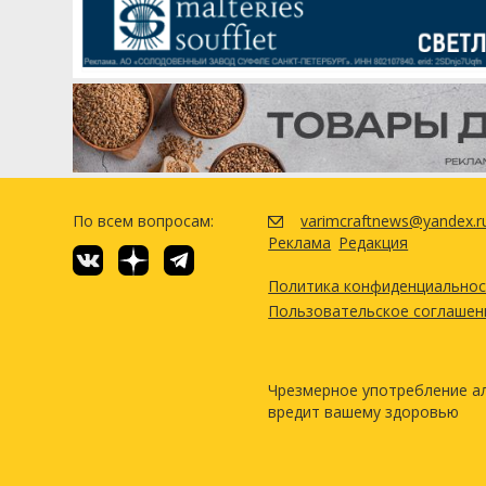
Хмель
Хеллертау Нортен Бревер (Hal
Brewer)
Саммит (Summit)
Дрожжи
SafBrew Specialty Ale (DCL/Fe
По всем вопросам:
varimcraftnews@yandex.r
Посмотреть рецепт полн
Реклама
Редакция
Политика конфиденциально
Пользовательское соглашен
Чрезмерное употребление а
вредит вашему здоровью