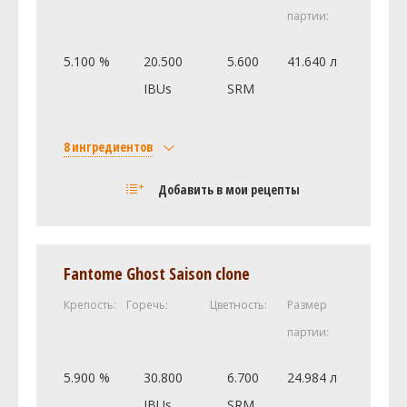
партии:
5.100 %
20.500
5.600
41.640 л
IBUs
SRM
8 ингредиентов
Солод
Добавить в мои рецепты
Weyermann Пилзнер
6.69 кг
Castle Malting Munich (Мюнхенский)
2.27 кг
Carafoam (Weyermann) (2.0 SRM)
0.57 кг
Fantome Ghost Saison clone
Хмель
Крепость:
Горечь:
Цветность:
Размер
Перле (Perle)
35.44 г
партии:
Saaz [3.3%]
28.35 г
Дрожжи
5.900 %
30.800
6.700
24.984 л
Munich Lager (Wyeast Labs #2308)
2 шт
IBUs
SRM