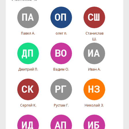
Павел А.
олег п.
Станислав
Ш.
Дмитрий П.
Вадим О.
Иван А.
Сергей К.
Рустам Г.
Николай З.