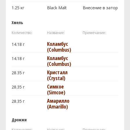
1.25
кг
Black Malt
Внесение в затор
Хмель
Количество:
Название:
Примечание:
Коламбус
14.18
г
(Columbus)
Коламбус
14.18
г
(Columbus)
Кристалл
28.35
г
(Crystal)
Симкое
28.35
г
(Simcoe)
Амарилло
28.35
г
(Amarillo)
Дрожжи
Количество:
Название:
Примечание: