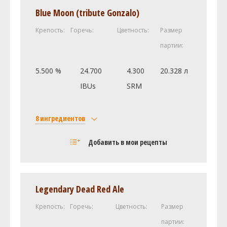
Weyermann Карамюнх I
0.45 кг
Blue Moon (tribute Gonzalo)
Caramel/Crystal Malt - 60L (60.0 SRM)
0.45 кг
Крепость:
Горечь:
Цветность:
Размер
Honey Malt (25.0 SRM)
0.45 кг
партии:
Carafa II (412.0 SRM)
0.23 кг
И ещё ингредиентов -
1
5.500 %
24.700
4.300
20.328 л
Хмель
IBUs
SRM
Галена (Galena)
28.35 г
German blanc [9.0%]
28.34 г
8 ингредиентов
Дрожжи
Солод
Добавить в мои рецепты
Belgian Abbey II (Wyeast Labs
1 шт
Castle Malting Pale Ale
2.5 кг
#1762)
Castle Malting Wheat (пшеничный)
2 кг
Другие ингредиенты
Oats, Flaked (1.0 SRM)
0.5 кг
Корень имбиря
28.35 г
Legendary Dead Red Ale
Хмель
Бадьян настоящий
8.5 г
Крепость:
Горечь:
Цветность:
Размер
Hallertauer Hersbrucker [4.0%]
45.08 г
Мускатный орех
5 мг
партии:
Дрожжи