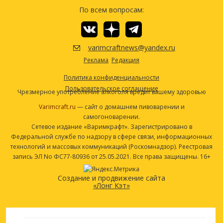
Центенниал (Centennial)
70.87 г
По всем вопросам:
Дрожжи
Rogue Pac-Man (Wyeast #1764)
1 шт
varimcraftnews@yandex.ru
Другие ингредиенты
Реклама
Редакция
Пищевые добавки для дрожжей
1 чайная ложка
Политика конфиденциальности
Таблетки Whirlfloc
1
Пользовательское соглашение
Чрезмерное употребление алкоголя вредит вашему здоровью
Посмотреть рецепт полностью
Varimcraft.ru
— сайт о домашнем пивоварении и
самогоноварении.
Сетевое издание «Варимкрафт». Зарегистрировано в
Федеральной службе по надзору в сфере связи, информационных
технологий и массовых коммуникаций (Роскомнадзор). Реестровая
запись ЭЛ No ФС77-80936 от 25.05.2021. Все права защищены. 16+
Создание и продвижение сайта
«Лонг Кэт»