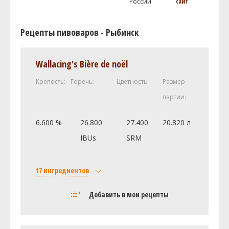
России
сайт
Рецепты пивоваров - Рыбинск
Wallacing's Bière de noël
Крепость:
Горечь:
Цветность:
Размер
партии:
6.600 %
26.800
27.400
20.820 л
IBUs
SRM
17 ингредиентов
Солод
Добавить в мои рецепты
Castle Malting Pale Ale
3.18 кг
Castle Malting Munich (Мюнхенский)
1.36 кг