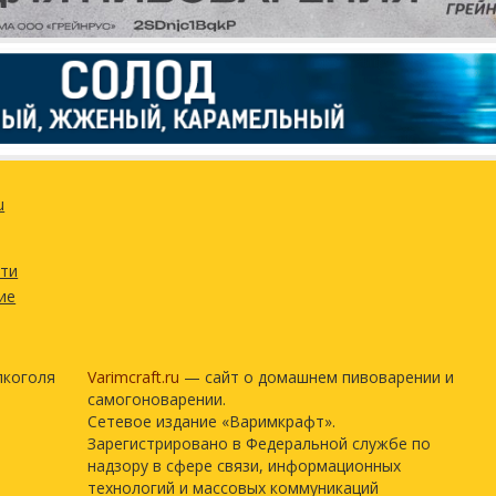
uvin)
100 г
30 г
30 г
1 шт
остью
u
сти
ие
лкоголя
Varimcraft.ru
— сайт о домашнем пивоварении и
самогоноварении.
Сетевое издание «Варимкрафт».
Зарегистрировано в Федеральной службе по
надзору в сфере связи, информационных
технологий и массовых коммуникаций