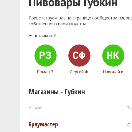
Пивовары Губкин
Приветствуем ваc на странице сообщества пивов
собственного производства.
Участников: 6
Роман З.
Сергей Ф.
Николай к.
Магазины - Губкин
Магазин
Ти
Браумастер
О