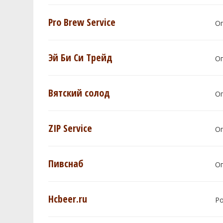
Pro Brew Service
О
Эй Би Си Трейд
О
Вятский солод
О
ZIP Service
О
Пивснаб
О
Hcbeer.ru
Р