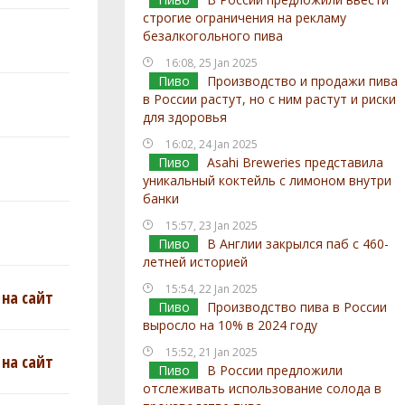
строгие ограничения на рекламу
безалкогольного пива
16:08, 25 Jan 2025
Пиво
Производство и продажи пива
в России растут, но с ним растут и риски
для здоровья
16:02, 24 Jan 2025
Пиво
Asahi Breweries представила
уникальный коктейль с лимоном внутри
банки
15:57, 23 Jan 2025
Пиво
В Англии закрылся паб с 460-
летней историей
15:54, 22 Jan 2025
на сайт
Пиво
Производство пива в России
выросло на 10% в 2024 году
15:52, 21 Jan 2025
на сайт
Пиво
В России предложили
отслеживать использование солода в