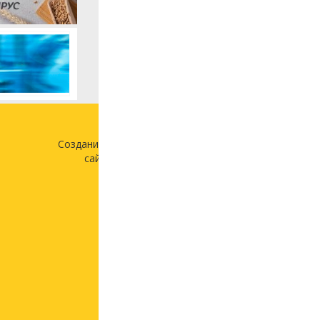
Создание и продвижение
сайта —
«Лонг Кэт»