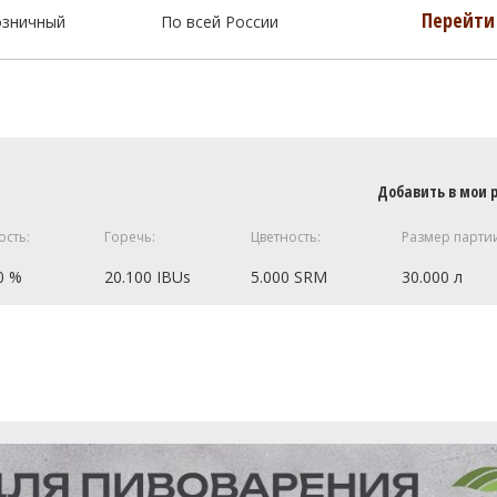
Перейти 
озничный
По всей России
Добавить в мои 
ость:
Горечь:
Цветность:
Размер парти
0 %
20.100 IBUs
5.000 SRM
30.000 л
4.5 кг
2 кг
ип 2
0.5 кг