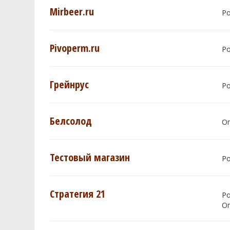
Mirbeer.ru
Р
Pivoperm.ru
Р
Грейнрус
Р
Белсолод
О
Тестовый магазин
Р
Стратегия 21
Р
О