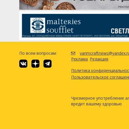
Нельсон Совиньон (Nelson Sa
Перле (Perle)
Жатецкий (Saaz)
Дрожжи
OGA9
Посмотреть рецепт полн
По всем вопросам:
varimcraftnews@yandex.r
Реклама
Редакция
Политика конфиденциально
Пользовательское соглашен
Чрезмерное употребление а
вредит вашему здоровью