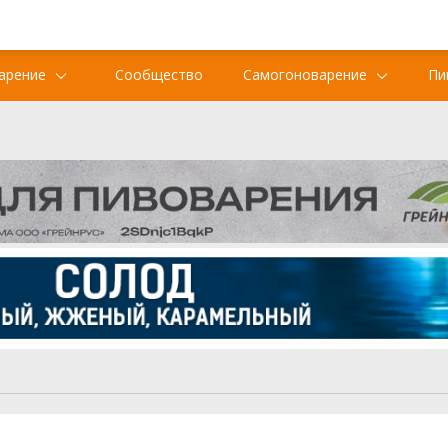
арение
Сообщество
Самогоноварение
Пи