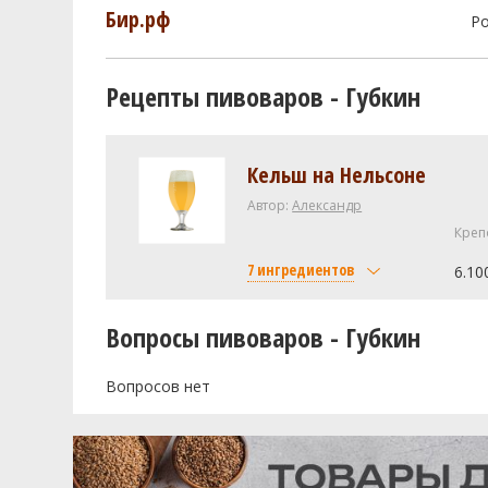
Бир.рф
Р
Рецепты пивоваров - Губкин
Кельш на Нельсоне
Автор:
Александр
Креп
7 ингредиентов
6.10
Солод
Вопросы пивоваров - Губкин
Курский солод Пилзнер
Курский солод Венский
Вопросов нет
Курский солод Мюнхенский Т
Хмель