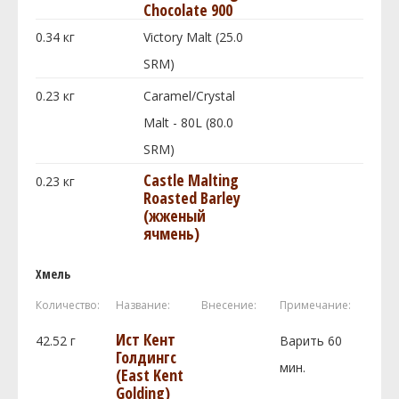
Chocolate 900
0.34
кг
Victory Malt (25.0
SRM)
0.23
кг
Caramel/Crystal
Malt - 80L (80.0
SRM)
Castle Malting
0.23
кг
Roasted Barley
(жженый
ячмень)
Хмель
Количество:
Название:
Внесение:
Примечание:
Ист Кент
42.52
г
Варить 60
Голдингc
мин.
(East Kent
Golding)