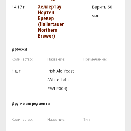
Хеллертау
14.17
г
Варить 60
Нортен
мин.
Бревер
(Hallertauer
Northern
Brewer)
Дрожжи
Количество:
Название:
Примечание:
1
шт
Irish Ale Yeast
(White Labs
#WLP004)
Другие ингредиенты
Количество:
Название:
Тип: