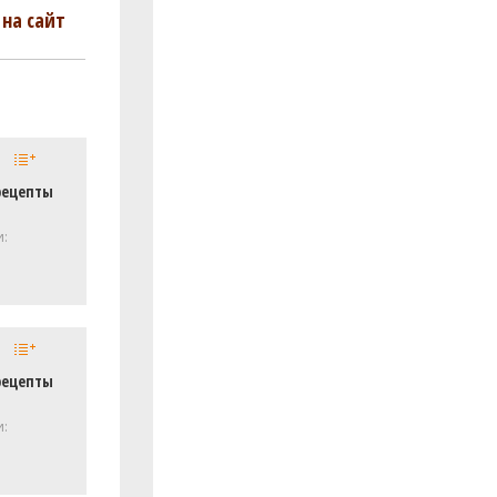
на сайт
рецепты
и:
рецепты
и: