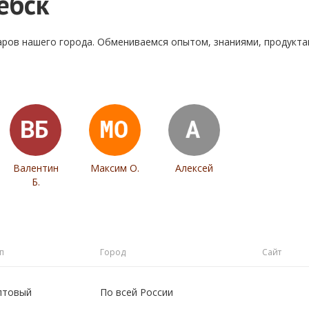
ебск
аров нашего города. Обмениваемся опытом, знаниями, продукт
Валентин
Максим О.
Алексей
Б.
п
Город
Сайт
птовый
По всей России