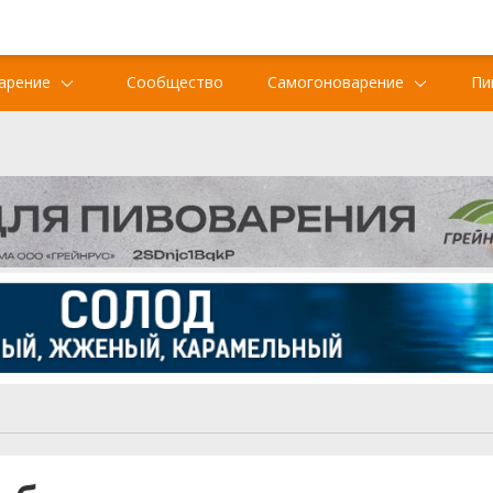
арение
Сообщество
Самогоноварение
Пи