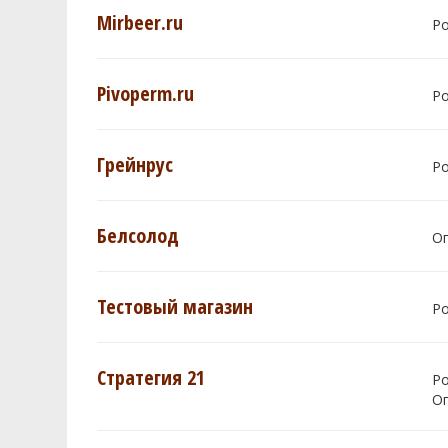
Mirbeer.ru
Р
Pivoperm.ru
Р
Грейнрус
Р
Белсолод
О
Тестовый магазин
Р
Стратегия 21
Р
О