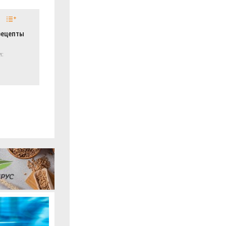
рецепты
и: