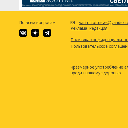
Другие ингредиенты
Хлорид кальция
По всем вопросам:
varimcraftnews@yandex.r
Молочная кислота
Реклама
Редакция
Таблетки Whirlfloc
Политика конфиденциально
Пользовательское соглашен
Посмотреть рецепт полн
Чрезмерное употребление а
вредит вашему здоровью