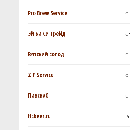
Pro Brew Service
О
Эй Би Си Трейд
О
Вятский солод
О
ZIP Service
О
Пивснаб
О
Hcbeer.ru
Р