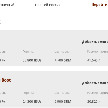
Перейти 
озничный
По всей России
к
Добавить в мои 
ость:
Горечь:
Цветность:
Размер парти
0 %
33.800 IBUs
4.700 SRM
41.640 л
10.43 кг
s Boot
Добавить в мои 
M)
0.91 кг
.3 SRM)
0.91 кг
ость:
Горечь:
Цветность:
Размер парти
)
0.45 кг
0 %
24.300 IBUs
5.900 SRM
20.820 л
0.45 кг