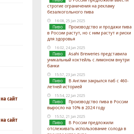
строгие ограничения на рекламу
безалкогольного пива
16:08, 25 Jan 2025
Пиво
Производство и продажи пива
в России растут, но с ним растут и риски
для здоровья
16:02, 24 Jan 2025
Пиво
Asahi Breweries представила
уникальный коктейль с лимоном внутри
банки
15:57, 23 Jan 2025
Пиво
В Англии закрылся паб с 460-
летней историей
15:54, 22 Jan 2025
на сайт
Пиво
Производство пива в России
выросло на 10% в 2024 году
15:52, 21 Jan 2025
на сайт
Пиво
В России предложили
отслеживать использование солода в